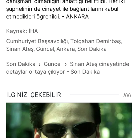
danışmanı olmadığını anlattığı belirtildi. Her iki
şüphelinin de cinayet ile bağlantılarını kabul
etmedikleri öğrenildi. - ANKARA
Kaynak: İHA
Cumhuriyet Başsavcılığı
Tolgahan Demirbaş
,
,
Sinan Ateş
Güncel
Ankara
Son Dakika
,
,
,
Son Dakika
›
Güncel
›
Sinan Ateş cinayetinde
detaylar ortaya çıkıyor - Son Dakika