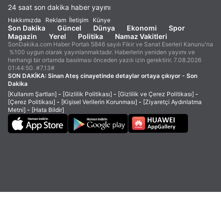
24 saat son dakika haber yayını
Hakkımızda
Reklam
İletişim
Künye
Son Dakika
Güncel
Dünya
Ekonomi
Spor
Magazin
Yerel
Politika
Namaz Vakitleri
SonDakika.com Haber Portalı 5846 sayılı Fikir ve Sanat Eserleri Kanunu'na
%100 uygun olarak yayınlanmaktadır. Haberlerin yeniden yayımı ve
herhangi bir ortamda basılması önceden yazılı izin gerektirir. 7.08.2026
01:44:50. #7.13#
SON DAKİKA:
Sinan Ateş cinayetinde detaylar ortaya çıkıyor - Son
Dakika
[Kullanım Şartları]
-
[Gizlilik Politikası]
-
[Gizlilik ve Çerez Politikası]
-
[Çerez Politikası]
-
[Kişisel Verilerin Korunması]
-
[Ziyaretçi Aydınlatma
Metni]
-
[Hata Bildir]