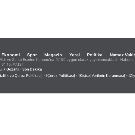
Ekonomi
Spor
Magazin
Yerel
Politika
Namaz Vakit
ikir ve Sanat Eserleri Kanunu'na %100 uygun olarak yayınlanmaktadır. Haberleri
7:31:10. #7.12#
: 7 Gözaltı - Son Dakika
izlilik ve Çerez Politikası]
-
[Çerez Politikası]
-
[Kişisel Verilerin Korunması]
-
[Zi