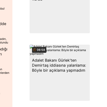
adde
dığı
06:58
rı
Adalet Bakanı Gürlek'ten
Demirtaş iddiasına yalanlama:
Böyle bir açıklama yapmadım
n