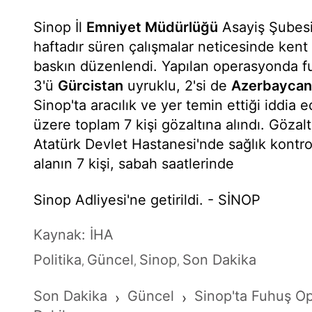
Sinop İl
Emniyet Müdürlüğü
Asayiş Şubesi 
haftadır süren çalışmalar neticesinde kent
baskın düzenlendi. Yapılan operasyonda fu
3'ü
Gürcistan
uyruklu, 2'si de
Azerbaycan
Sinop'ta aracılık ve yer temin ettiği iddia 
üzere toplam 7 kişi gözaltına alındı. Gözalt
Atatürk Devlet Hastanesi'nde sağlık kontrol
alanın 7 kişi, sabah saatlerinde
Sinop Adliyesi'ne getirildi. - SİNOP
Kaynak: İHA
Politika
Güncel
Sinop
Son Dakika
,
,
,
Son Dakika
Güncel
Sinop'ta Fuhuş Op
›
›