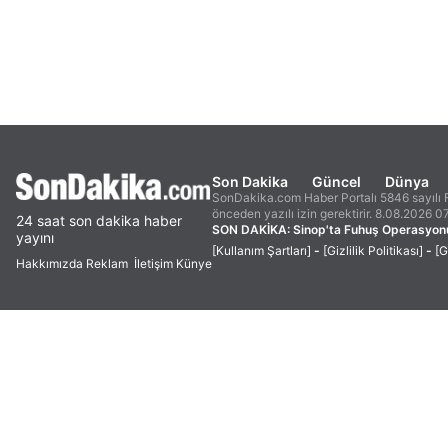
Son Dakika
Güncel
Dünya
SonDakika.com Haber Portalı 5846 sayılı F
önceden yazılı izin gerektirir. 8.08.2026 0
24 saat son dakika haber
SON DAKİKA:
Sinop'ta Fuhuş Operasyonu
yayını
[Kullanım Şartları]
-
[Gizlilik Politikası]
-
[G
Hakkımızda
Reklam
İletişim
Künye