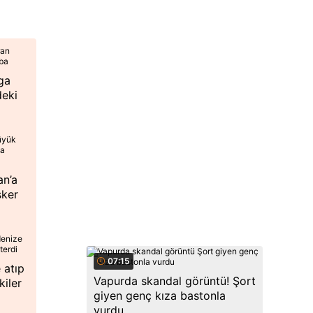
ga
deki
an’a
sker
07:15
 atıp
Vapurda skandal görüntü! Şort
iler
giyen genç kıza bastonla
vurdu