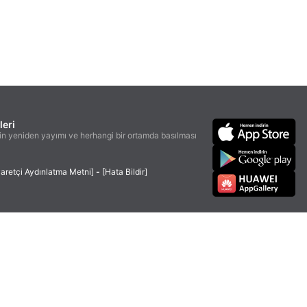
leri
n yeniden yayımı ve herhangi bir ortamda basılması
yaretçi Aydınlatma Metni]
-
[Hata Bildir]