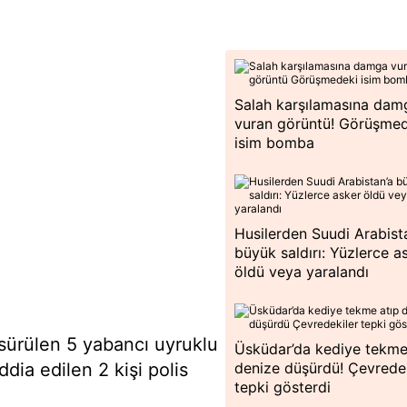
Salah karşılamasına dam
vuran görüntü! Görüşme
isim bomba
Husilerden Suudi Arabist
büyük saldırı: Yüzlerce a
öldü veya yaralandı
ri sürülen 5 yabancı uyruklu
Üsküdar’da kediye tekme
ddia edilen 2 kişi polis
denize düşürdü! Çevredek
tepki gösterdi