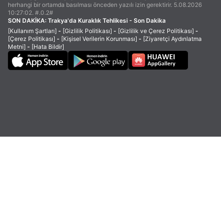
herhangi bir ortamda basılması önceden yazılı izin gerektirir. 5.08.2026
10:27:02. #.0.2#
SON DAKİKA:
Trakya'da Kuraklık Tehlikesi - Son Dakika
[Kullanım Şartları]
-
[Gizlilik Politikası]
-
[Gizlilik ve Çerez Politikası]
-
[Çerez Politikası]
-
[Kişisel Verilerin Korunması]
-
[Ziyaretçi Aydınlatma
Metni]
-
[Hata Bildir]