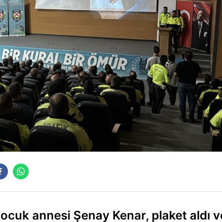
 çocuk annesi Şenay Kenar, plaket aldı v