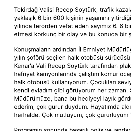
Tekirdağ Valisi Recep Soytürk, trafik kaza
yaklaşık 6 bin 600 kişinin yaşamını yitirdiğ
yılında terörden vefat eden sayımız 6. 6 b
etmesi korkunç bir olay ve bu konuda bir 
Konuşmaların ardından İl Emniyet Müdürlü
yılın şoförü seçilen halk otobüsü sürücüs
Kenar'a Vali Recep Soytürk tarafından plaket
hafriyat kamyonlarında çalıştım kömür ocağ
halk otobüsü kullanıyorum. Çocukları seviyo
kendi evladım gibi görüyorum her zaman. S
Müdürümüze, bana bu hediyeyi layık gördü
ederim, çok gurur duydum. Hayatımda ald
herhalde. Çok mutluyum, çok gururluyum"
Programın sonunda başarılı polis ve janda