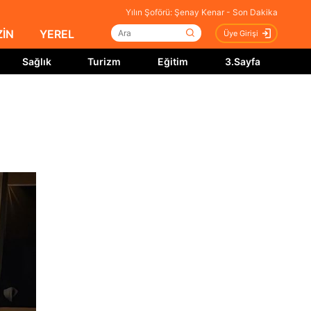
Yılın Şoförü: Şenay Kenar - Son Dakika
İN
YEREL
Üye Girişi
Sağlık
Turizm
Eğitim
3.Sayfa