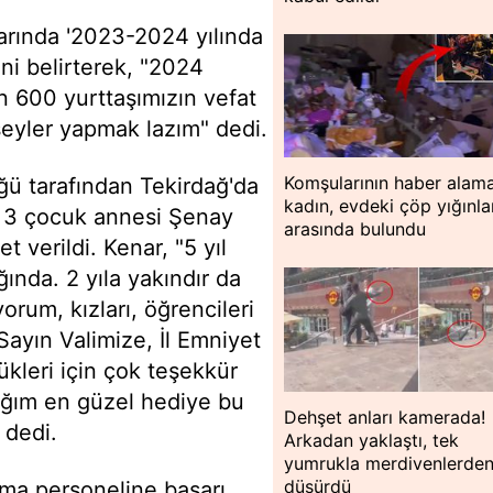
larında '2023-2024 yılında
ini belirterek, "2024
in 600 yurttaşımızın vefat
şeyler yapmak lazım" dedi.
Komşularının haber alama
ğü tarafından Tekirdağ'da
kadın, evdeki çöp yığınla
ü 3 çocuk annesi Şenay
arasında bulundu
 verildi. Kenar, "5 yıl
ında. 2 yıla yakındır da
rum, kızları, öğrencileri
ayın Valimize, İl Emniyet
kleri için çok teşekkür
ığım en güzel hediye bu
Dehşet anları kamerada!
 dedi.
Arkadan yaklaştı, tek
yumrukla merdivenlerde
düşürdü
rma personeline başarı