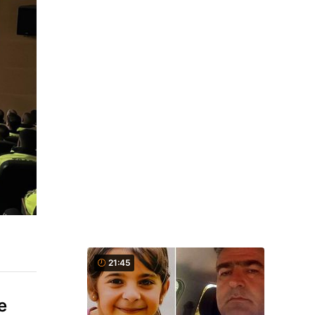
21:45
e