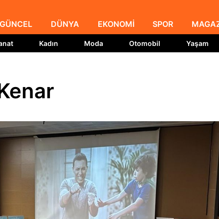
GÜNCEL
DÜNYA
EKONOMİ
SPOR
MAGAZ
anat
Kadın
Moda
Otomobil
Yaşam
 Kenar