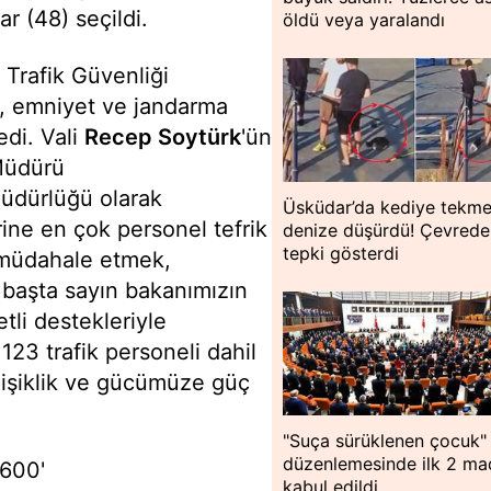
 (48) seçildi.
öldü veya yaralandı
 Trafik Güvenliği
ar, emniyet ve jandarma
edi. Vali
Recep Soytürk
'ün
 Müdürü
Müdürlüğü olarak
Üsküdar’da kediye tekme
rine en çok personel tefrik
denize düşürdü! Çevredek
tepki gösterdi
e müdahale etmek,
a başta sayın bakanımızın
etli destekleriyle
123 trafik personeli dahil
eğişiklik ve gücümüze güç
"Suça sürüklenen çocuk"
düzenlemesinde ilk 2 m
600'
kabul edildi