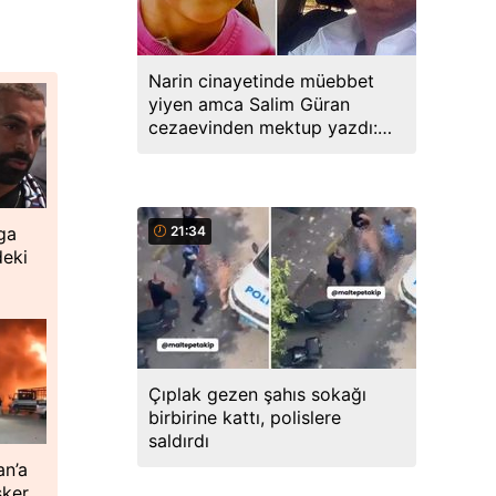
Narin cinayetinde müebbet
yiyen amca Salim Güran
cezaevinden mektup yazdı:
Biz masumuz, katil değiliz
21:34
ga
deki
Çıplak gezen şahıs sokağı
birbirine kattı, polislere
saldırdı
an’a
sker