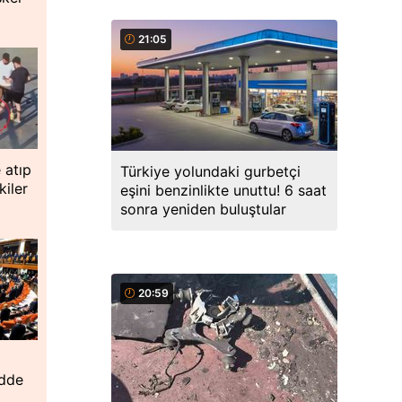
21:05
 atıp
Türkiye yolundaki gurbetçi
iler
eşini benzinlikte unuttu! 6 saat
sonra yeniden buluştular
20:59
adde