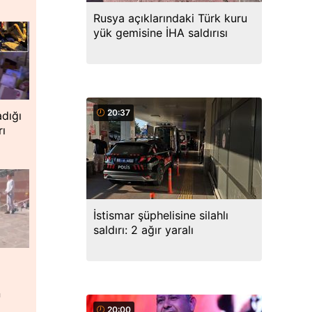
Rusya açıklarındaki Türk kuru
yük gemisine İHA saldırısı
20:37
dığı
rı
İstismar şüphelisine silahlı
saldırı: 2 ağır yaralı
n
20:00