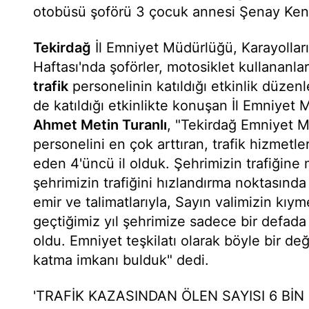
otobüsü şoförü 3 çocuk annesi Şenay Kenar
Tekirdağ
İl Emniyet Müdürlüğü, Karayolları
Haftası'nda şoförler, motosiklet kullananl
trafik
personelinin katıldığı etkinlik düzenl
de katıldığı etkinlikte konuşan İl Emniyet
Ahmet Metin Turanlı
, "Tekirdağ Emniyet 
personelini en çok arttıran, trafik hizmetle
eden 4'üncü il olduk. Şehrimizin trafiğin
şehrimizin trafiğini hızlandırma noktasınd
emir ve talimatlarıyla, Sayın valimizin kıym
geçtiğimiz yıl şehrimize sadece bir defada 
oldu. Emniyet teşkilatı olarak böyle bir d
katma imkanı bulduk" dedi.
'TRAFİK KAZASINDAN ÖLEN SAYISI 6 BİN 