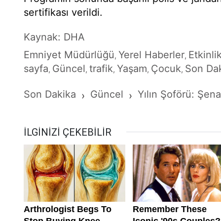
sertifikası verildi.
Kaynak: DHA
Emniyet Müdürlüğü
Yerel Haberler
Etkinli
,
,
sayfa
Güncel
trafik
Yaşam
Çocuk
Son Da
,
,
,
,
,
Son Dakika
Güncel
Yılın Şoförü: Şen
›
›