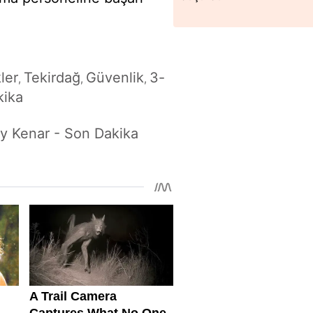
kler
Tekirdağ
Güvenlik
3-
,
,
,
kika
ay Kenar - Son Dakika