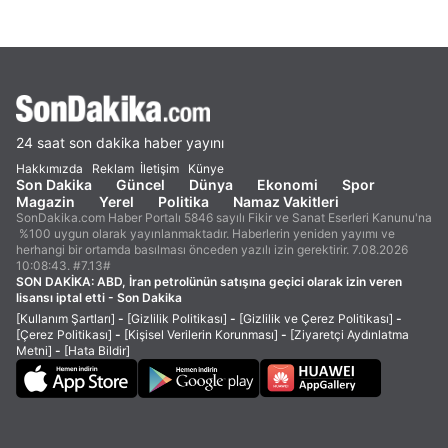
24 saat son dakika haber yayını
Hakkımızda
Reklam
İletişim
Künye
Son Dakika
Güncel
Dünya
Ekonomi
Spor
Magazin
Yerel
Politika
Namaz Vakitleri
SonDakika.com Haber Portalı 5846 sayılı Fikir ve Sanat Eserleri Kanunu'na
%100 uygun olarak yayınlanmaktadır. Haberlerin yeniden yayımı ve
herhangi bir ortamda basılması önceden yazılı izin gerektirir. 7.08.2026
10:08:43. #7.13#
SON DAKİKA:
ABD, İran petrolünün satışına geçici olarak izin veren
lisansı iptal etti - Son Dakika
[Kullanım Şartları]
-
[Gizlilik Politikası]
-
[Gizlilik ve Çerez Politikası]
-
[Çerez Politikası]
-
[Kişisel Verilerin Korunması]
-
[Ziyaretçi Aydınlatma
Metni]
-
[Hata Bildir]