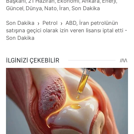
Başkanı
21 Haziran
Ekonomi
Ankara
Enerji
,
,
,
,
,
Güncel
Dünya
Nato
İran
Son Dakika
,
,
,
,
Son Dakika
›
Petrol
›
ABD, İran petrolünün
satışına geçici olarak izin veren lisansı iptal etti -
Son Dakika