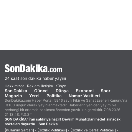
24 saat son dakika haber yayını
Hakkımızda
Reklam
İletişim
Künye
Son Dakika
Güncel
Dünya
Ekonomi
Spor
Magazin
Yerel
Politika
Namaz Vakitleri
SonDakika.com Haber Portalı 5846 sayılı Fikir ve Sanat Eserleri Kanunu'na
%100 uygun olarak yayınlanmaktadır. Haberlerin yeniden yayımı ve
herhangi bir ortamda basılması önceden yazılı izin gerektirir. 7.08.2026
21:13:48. #.0.3#
SON DAKİKA:
İran saldırıya hazır! Devrim Muhafızları hedef alınacak
noktaları duyurdu - Son Dakika
[Kullanım Şartları]
-
[Gizlilik Politikası]
-
[Gizlilik ve Çerez Politikası]
-