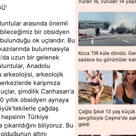
Vuran 16, vurulan 14 yaş
GÜ'
luntular arasında önemli
abileceğimiz bir obsidyen
bulunduğu ok uçlarıdır. Bu
kazılarında bulunmasıyla
Koca TIR küle döndü: Ger
'da uzun bir gelenek
sadece bu görüntüler kal
luntular, Anadolu
arkeolojisi, arkeolojik
merkezlerde karşımıza
 uçlar, şimdilik Canhasan'a
00 yıllık obsidyen aynaya
öyük'tekilerle çağdaş
Çağla Şıkel 13 yaş küçük
hepsinin Türkiye
sevgilisiyle Çeşme'de aş
geldi
 çıkarıldığını biliyoruz. Bu
 olduğunun altını