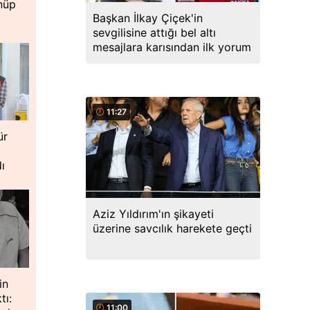
önüp
Başkan İlkay Çiçek'in
sevgilisine attığı bel altı
mesajlara karısından ilk yorum
11:27
ür
ı
Aziz Yıldırım'ın şikayeti
üzerine savcılık harekete geçti
in
tı:
11:00