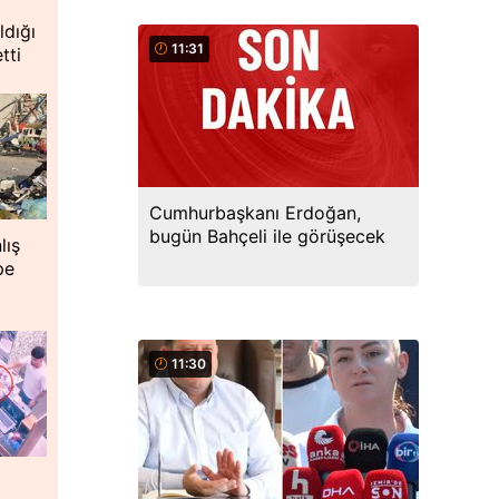
ldığı
11:31
tti
Cumhurbaşkanı Erdoğan,
bugün Bahçeli ile görüşecek
lış
pe
11:30