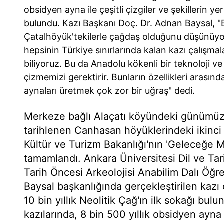
obsidyen ayna ile çeşitli çizgiler ve şekillerin ye
bulundu. Kazı Başkanı Doç. Dr. Adnan Baysal, 
Çatalhöyük'tekilerle çağdaş olduğunu düşünüyo
hepsinin Türkiye sınırlarında kalan kazı çalışmal
biliyoruz. Bu da Anadolu kökenli bir teknoloji v
çizmemizi gerektirir. Bunların özellikleri arasın
aynaları üretmek çok zor bir uğraş" dedi.
Merkeze bağlı Alaçatı köyündeki günümüzd
tarihlenen Canhasan höyüklerindeki ikinci
Kültür ve Turizm Bakanlığı'nın 'Geleceğe M
tamamlandı. Ankara Üniversitesi Dil ve Tar
Tarih Öncesi Arkeolojisi Anabilim Dalı Öğr
Baysal başkanlığında gerçekleştirilen kazı
10 bin yıllık Neolitik Çağ'ın ilk sokağı bu
kazılarında, 8 bin 500 yıllık obsidyen ayna i