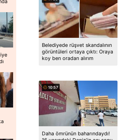
ında
Belediyede rüşvet skandalının
görüntüleri ortaya çıktı: Oraya
iye
koy ben oradan alırım
dı
10:57
ka
Daha ömrünün baharındaydı!