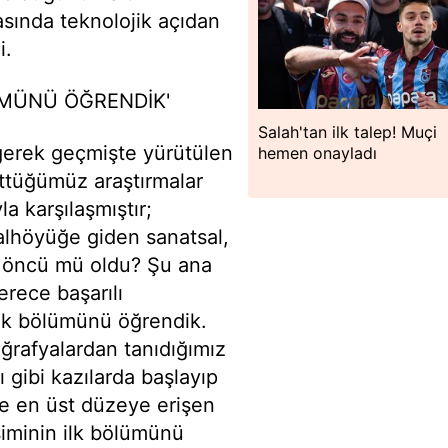
rasında teknolojik açıdan
i.
ÜMÜNÜ ÖĞRENDİK'
Salah'tan ilk talep! Muçi
gerek geçmişte yürütülen
hemen onayladı
üttüğümüz araştırmalar
 karşılaşmıştır;
alhöyüğe giden sanatsal,
e öncü mü oldu? Şu ana
erece başarılı
ük bölümünü öğrendik.
rafyalardan tanıdığımız
gibi kazılarda başlayıp
e en üst düzeye erişen
şiminin ilk bölümünü