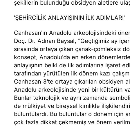
şekillerin bulunduğu obsidyen aletlere ulaş
'ŞEHİRCİLİK ANLAYIŞININ İLK ADIMLARI'
Canhasan'ın Anadolu arkeolojisindeki öne
Doç. Dr. Adnan Baysal, "Geçtiğimiz ay içeri
sırasında ortaya çıkan çanak-çömleksiz d
konsept, Anadolu'da en erken dönemlerde k
anlayışının belki de ilk adımlarına işaret e
tarafından yürütülen ilk dönem kazı çalışma
Canhasan 3'te ortaya çıkarılan obsidyen al
Anadolu arkeolojisinde yeni bir kültürün va
Bunlar teknolojik ve aynı zamanda semboli
de mülkiyet ve bireysel kimlikle ilişkilendi
buluntulardı. Bu buluntular o dönem için a
çok fazla dikkat çekmemiş ve önem verilme