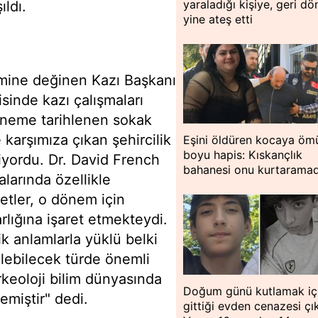
yaraladığı kişiye, geri d
ıldı.
yine ateş etti
mine değinen Kazı Başkanı
sinde kazı çalışmaları
öneme tarihlenen sokak
arşımıza çıkan şehircilik
Eşini öldüren kocaya öm
boyu hapis: Kıskançlık
diyordu. Dr. David French
bahanesi onu kurtaramad
larında özellikle
etler, o dönem için
rlığına işaret etmekteydi.
k anlamlarla yüklü belki
rilebilecek türde önemli
rkeoloji bilim dünyasında
Doğum günü kutlamak iç
miştir" dedi.
gittiği evden cenazesi çık