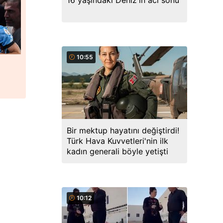
16 yaşındaki Deniz'in acı sonu
10:55
Bir mektup hayatını değiştirdi!
Türk Hava Kuvvetleri'nin ilk
kadın generali böyle yetişti
10:12