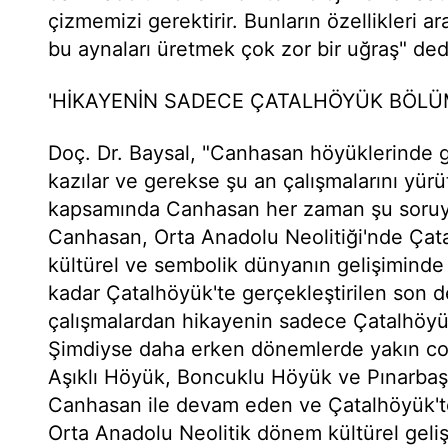
çizmemizi gerektirir. Bunların özellikleri a
bu aynaları üretmek çok zor bir uğraş" ded
'HİKAYENİN SADECE ÇATALHÖYÜK BÖL
Doç. Dr. Baysal, "Canhasan höyüklerinde 
kazılar ve gerekse şu an çalışmalarını yür
kapsamında Canhasan her zaman şu soruyla
Canhasan, Orta Anadolu Neolitiği'nde Çat
kültürel ve sembolik dünyanın gelişimind
kadar Çatalhöyük'te gerçekleştirilen son d
çalışmalardan hikayenin sadece Çatalhöy
Şimdiyse daha erken dönemlerde yakın coğ
Aşıklı Höyük, Boncuklu Höyük ve Pınarbaşı 
Canhasan ile devam eden ve Çatalhöyük't
Orta Anadolu Neolitik dönem kültürel geli