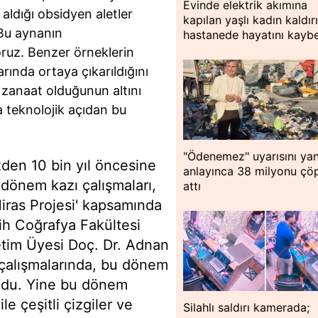
Evinde elektrik akımına
r aldığı obsidyen aletler
kapılan yaşlı kadın kaldırı
"Bu aynanın
hastanede hayatını kaybe
ruz. Benzer örneklerin
arında ortaya çıkarıldığını
e zanaat olduğunun altını
da teknolojik açıdan bu
"Ödenemez" uyarısını yan
en 10 bin yıl öncesine
anlayınca 38 milyonu çö
 dönem kazı çalışmaları,
attı
iras Projesi' kapsamında
ih Coğrafya Fakültesi
etim Üyesi Doç. Dr. Adnan
 çalışmalarında, bu dönem
lundu. Yine bu dönem
le çeşitli çizgiler ve
Silahlı saldırı kamerada;