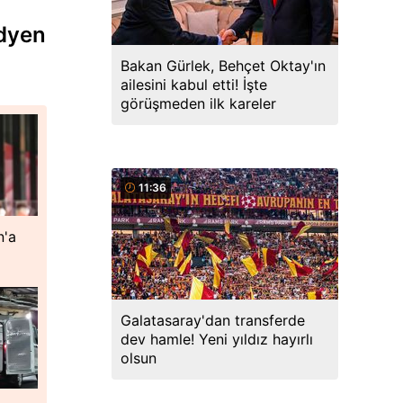
idyen
Bakan Gürlek, Behçet Oktay'ın
ailesini kabul etti! İşte
görüşmeden ilk kareler
11:36
n'a
Galatasaray'dan transferde
dev hamle! Yeni yıldız hayırlı
olsun