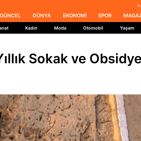
Ka
GÜNCEL
DÜNYA
EKONOMİ
SPOR
MAGAZ
anat
Kadın
Moda
Otomobil
Yaşam
ıllık Sokak ve Obsidy