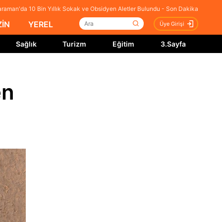
raman'da 10 Bin Yıllık Sokak ve Obsidyen Aletler Bulundu - Son Dakika
İN
YEREL
Üye Girişi
Sağlık
Turizm
Eğitim
3.Sayfa
en