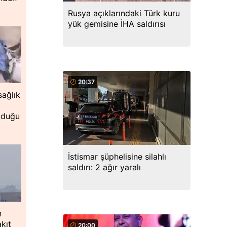
Rusya açıklarındaki Türk kuru
yük gemisine İHA saldırısı
20:37
ağlık
uduğu
İstismar şüphelisine silahlı
saldırı: 2 ağır yaralı
n
kıt
20:00