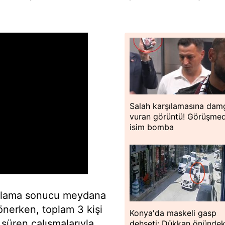
Salah karşılamasına dam
vuran görüntü! Görüşme
isim bomba
ollama sonucu meydana
nerken, toplam 3 kişi
Konya'da maskeli gasp
n süren çalışmalarıyla
dehşeti: Dükkan önündek