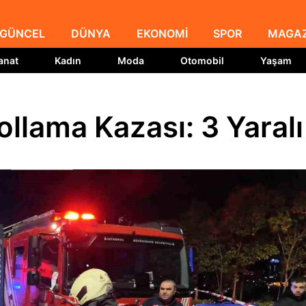
Gelişmelerden Anında Haberdar Olun!
GÜNCEL
DÜNYA
EKONOMİ
SPOR
MAGAZ
Masaüstü bildirimlerimize izin vererek en son haberleri,
anat
Kadın
Moda
Otomobil
Yaşam
analizleri ve derinlemesine içerikleri hemen öğrenin.
İzin Ver
Daha Sonra
ollama Kazası: 3 Yaralı