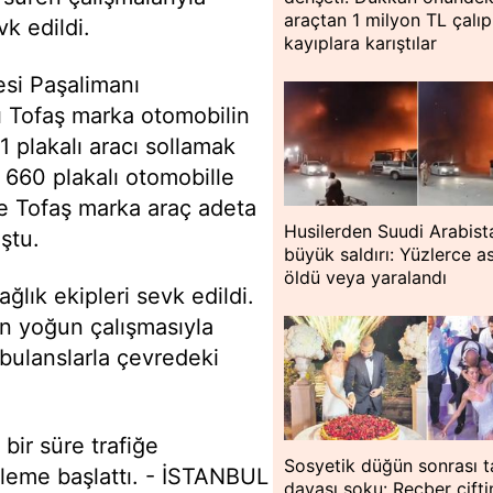
araçtan 1 milyon TL çalıp
vk edildi.
kayıplara karıştılar
si Paşalimanı
ı Tofaş marka otomobilin
 plakalı aracı sollamak
Y 660 plakalı otomobille
le Tofaş marka araç adeta
Husilerden Suudi Arabist
ştu.
büyük saldırı: Yüzlerce a
öldü veya yaralandı
ağlık ekipleri sevk edildi.
nin yoğun çalışmasıyla
bulanslarla çevredeki
bir süre trafiğe
Sosyetik düğün sonrası t
nceleme başlattı. - İSTANBUL
davası şoku: Reçber çift