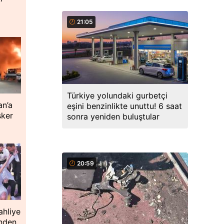
21:05
Türkiye yolundaki gurbetçi
an’a
eşini benzinlikte unuttu! 6 saat
sker
sonra yeniden buluştular
20:59
ahliye
inden