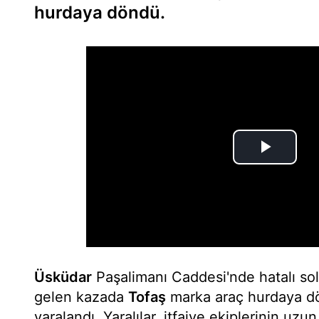
hurdaya döndü.
Üsküdar
Paşalimanı Caddesi'nde hatalı s
gelen kazada
Tofaş
marka araç hurdaya dö
yaralandı. Yaralılar, itfaiye ekiplerinin uzu