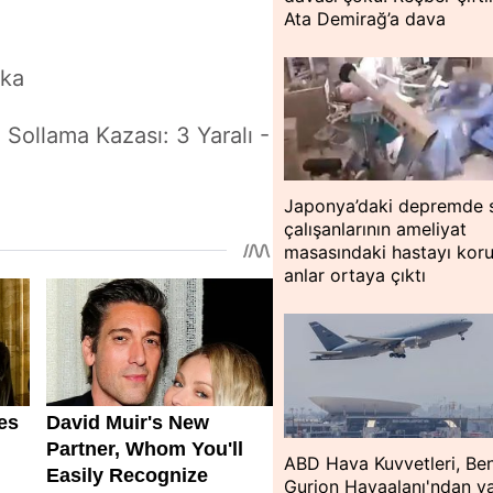
Ata Demirağ’a dava
ika
 Sollama Kazası: 3 Yaralı -
Japonya’daki depremde s
çalışanlarının ameliyat
masasındaki hastayı kor
anlar ortaya çıktı
ABD Hava Kuvvetleri, Be
Gurion Havaalanı'ndan ya