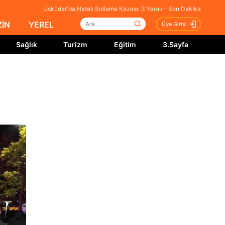
Üsküdar'da Hatalı Sollama Kazası: 3 Yaralı - Son Dakika
İN
YEREL
Üye Girişi
Sağlık
Turizm
Eğitim
3.Sayfa