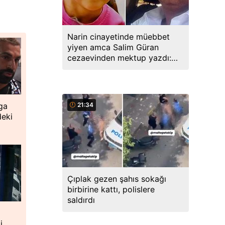
Narin cinayetinde müebbet
yiyen amca Salim Güran
cezaevinden mektup yazdı:
Biz masumuz, katil değiliz
21:34
ga
deki
Çıplak gezen şahıs sokağı
birbirine kattı, polislere
saldırdı
i