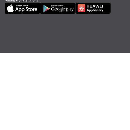
Metni]
-
[Hata Bildir]