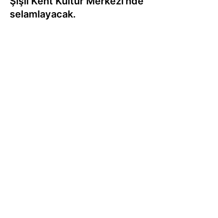
Şişli Kent Kültür Merkezi'nde
selamlayacak.