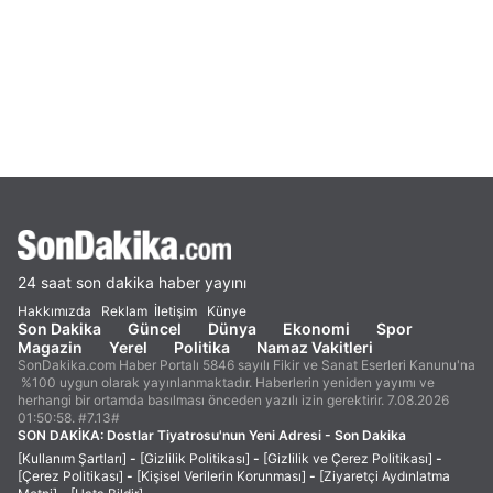
24 saat son dakika haber yayını
Hakkımızda
Reklam
İletişim
Künye
Son Dakika
Güncel
Dünya
Ekonomi
Spor
Magazin
Yerel
Politika
Namaz Vakitleri
SonDakika.com Haber Portalı 5846 sayılı Fikir ve Sanat Eserleri Kanunu'na
%100 uygun olarak yayınlanmaktadır. Haberlerin yeniden yayımı ve
herhangi bir ortamda basılması önceden yazılı izin gerektirir. 7.08.2026
01:50:58. #7.13#
SON DAKİKA:
Dostlar Tiyatrosu'nun Yeni Adresi - Son Dakika
[Kullanım Şartları]
-
[Gizlilik Politikası]
-
[Gizlilik ve Çerez Politikası]
-
[Çerez Politikası]
-
[Kişisel Verilerin Korunması]
-
[Ziyaretçi Aydınlatma