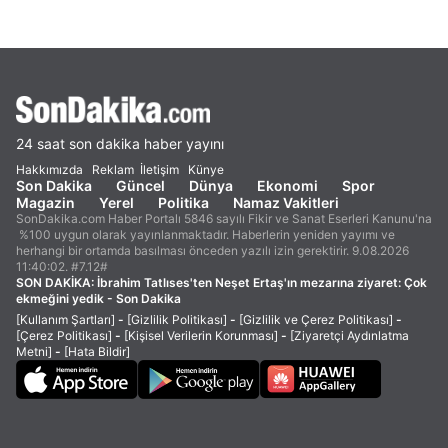
24 saat son dakika haber yayını
Hakkımızda
Reklam
İletişim
Künye
Son Dakika
Güncel
Dünya
Ekonomi
Spor
Magazin
Yerel
Politika
Namaz Vakitleri
SonDakika.com Haber Portalı 5846 sayılı Fikir ve Sanat Eserleri Kanunu'na
%100 uygun olarak yayınlanmaktadır. Haberlerin yeniden yayımı ve
herhangi bir ortamda basılması önceden yazılı izin gerektirir. 9.08.2026
11:40:02. #7.12#
SON DAKİKA:
İbrahim Tatlıses'ten Neşet Ertaş'ın mezarına ziyaret: Çok
ekmeğini yedik - Son Dakika
[Kullanım Şartları]
-
[Gizlilik Politikası]
-
[Gizlilik ve Çerez Politikası]
-
[Çerez Politikası]
-
[Kişisel Verilerin Korunması]
-
[Ziyaretçi Aydınlatma
Metni]
-
[Hata Bildir]