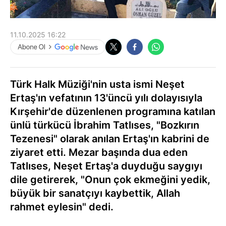
11.10.2025 16:22
Türk Halk Müziği'nin usta ismi Neşet
Ertaş'ın vefatının 13'üncü yılı dolayısıyla
Kırşehir'de düzenlenen programına katılan
ünlü türkücü İbrahim Tatlıses, "Bozkırın
Tezenesi" olarak anılan Ertaş'ın kabrini de
ziyaret etti. Mezar başında dua eden
Tatlıses, Neşet Ertaş'a duyduğu saygıyı
dile getirerek, "Onun çok ekmeğini yedik,
büyük bir sanatçıyı kaybettik, Allah
rahmet eylesin" dedi.