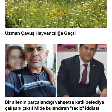
Uzman Çavuş Hayvancılığa Geçti
21.02.2026
Bir ailenin parçalandığı vahşette katil belediye
çalışanı çıktı! Mide bulandıran "taciz" iddiası