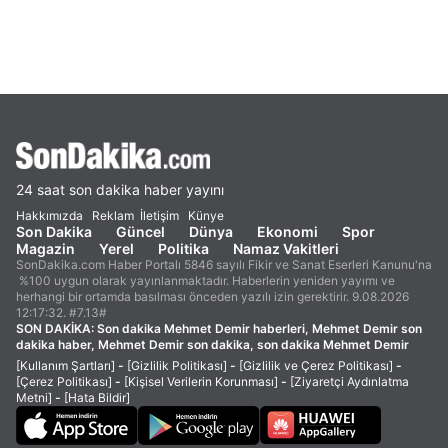
24 saat son dakika haber yayını
Hakkımızda
Reklam
İletişim
Künye
Son Dakika
Güncel
Dünya
Ekonomi
Spor
Magazin
Yerel
Politika
Namaz Vakitleri
SonDakika.com Haber Portalı 5846 sayılı Fikir ve Sanat Eserleri Kanunu'na
%100 uygun olarak yayınlanmaktadır. Haberlerin yeniden yayımı ve
herhangi bir ortamda basılması önceden yazılı izin gerektirir. 9.08.2026
12:17:32. #7.13#
SON DAKİKA:
Son dakika Mehmet Demir haberleri, Mehmet Demir son
dakika haber, Mehmet Demir son dakika, son dakika Mehmet Demir
[Kullanım Şartları]
-
[Gizlilik Politikası]
-
[Gizlilik ve Çerez Politikası]
-
[Çerez Politikası]
-
[Kişisel Verilerin Korunması]
-
[Ziyaretçi Aydınlatma
Metni]
-
[Hata Bildir]