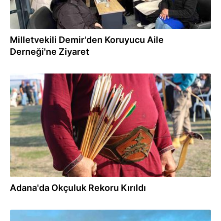
Milletvekili Demir'den Koruyucu Aile
Derneği'ne Ziyaret
10.11.2025
Adana'da Okçuluk Rekoru Kırıldı
14.10.2025