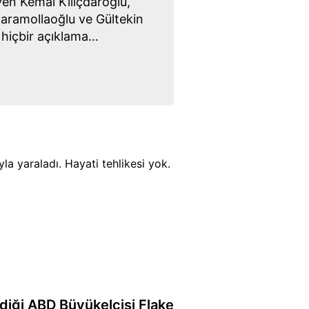
rüyen Kemal Kılıçdaroğlu,
aramollaoğlu ve Gültekin
 hiçbir açıklama
la yaraladı. Hayati tehlikesi yok.
diği ABD Büyükelçisi Flake