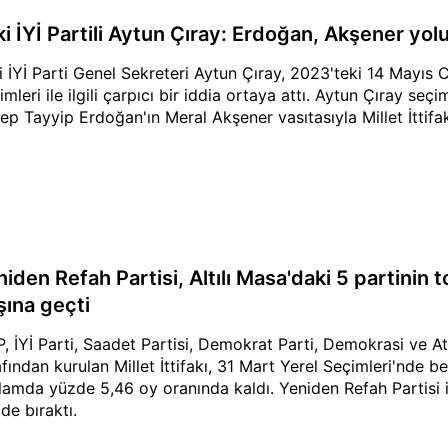
i İYİ Partili Aytun Çıray: Erdoğan, Akşener yoluyl
i İYİ Parti Genel Sekreteri Aytun Çıray, 2023'teki 14 Mayıs
imleri ile ilgili çarpıcı bir iddia ortaya attı. Aytun Çıray 
ep Tayyip Erdoğan'ın Meral Akşener vasıtasıyla Millet İttifakı'
iden Refah Partisi, Altılı Masa'daki 5 partinin 
şına geçti
, İYİ Parti, Saadet Partisi, Demokrat Parti, Demokrasi ve Atı
afından kurulan Millet İttifakı, 31 Mart Yerel Seçimleri'nde 
lamda yüzde 5,46 oy oranında kaldı. Yeniden Refah Partisi is
de bıraktı.