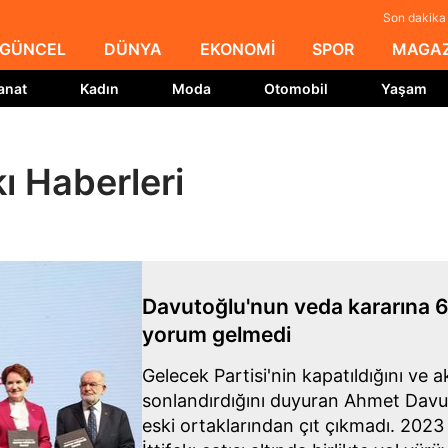
Son dakika M
GÜNCEL
DÜNYA
EKONOMİ
SPOR
MAGAZ
anat
Kadın
Moda
Otomobil
Yaşam
kı Haberleri
Davutoğlu'nun veda kararına 6'
yorum gelmedi
Gelecek Partisi'nin kapatıldığını ve ak
sonlandırdığını duyuran Ahmet Davu
eski ortaklarından çıt çıkmadı. 2023 