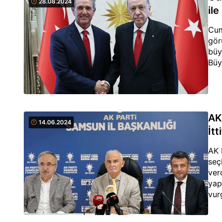
28.08.2024
il
Cum
gör
büy
Büyü
AK 
14.06.2024
İtt
AK 
seçi
ver
yap
vur