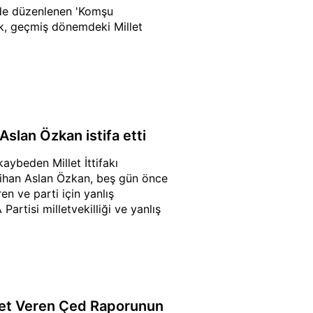
nde düzenlenen 'Komşu
ak, geçmiş dönemdeki Millet
slan Özkan istifa etti
kaybeden Millet İttifakı
 Cihan Aslan Özkan, beş gün önce
ren ve parti için yanlış
artisi milletvekilliği ve yanlış
biyet Veren Çed Raporunun