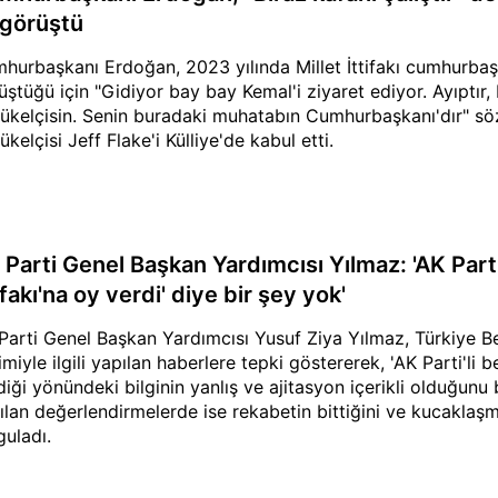
e görüştü
hurbaşkanı Erdoğan, 2023 yılında Millet İttifakı cumhurbaşk
üştüğü için "Gidiyor bay bay Kemal'i ziyaret ediyor. Ayıptır, b
ükelçisin. Senin buradaki muhatabın Cumhurbaşkanı'dır" sözl
kelçisi Jeff Flake'i Külliye'de kabul etti.
Parti Genel Başkan Yardımcısı Yılmaz: 'AK Parti'
ifakı'na oy verdi' diye bir şey yok'
Parti Genel Başkan Yardımcısı Yusuf Ziya Yılmaz, Türkiye Bel
miyle ilgili yapılan haberlere tepki göstererek, 'AK Parti'li be
diği yönündeki bilginin yanlış ve ajitasyon içerikli olduğunu 
ılan değerlendirmelerde ise rekabetin bittiğini ve kucaklaş
guladı.