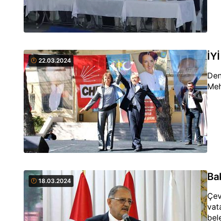
İYİ
22.03.2024
Den
Meh
Bak
18.03.2024
Çev
vata
bel