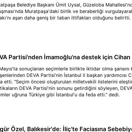
atpaşa Belediye Başkanı Ümit Uysal, Güzeloba Mahallesi'
uşması'nda Muratpaşa'daki birlik ve beraberliği vurgulayar
fakı'nı aşan daha geniş bir taban ittifakları olduğunu belirtti.
VA Partisi'nden İmamoğlu'na destek için Cihan A
Mayıs'ta sonuçlanan seçimlerle birlikte iktidar olma şansını 
eşenlerinden DEVA Partisi'nin İstanbul il başkan yardımcısı
fa etti. "Seçim öncesi oluşturulan milletvekili listelerini eleşti
itikaların DEVA Partisi'nin sonunu getirdiğini söyleyen, DEVA P
imler uğruna Türkiye gibi İstanbul'u da feda etti." dedi.
gür Özel, Balıkesir'de: İliç'te Faciasına Sebe