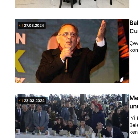
Ba
27.03.2024
Cum
Çev
kon
Me
23.03.2024
un
İYİ
Bel
ken