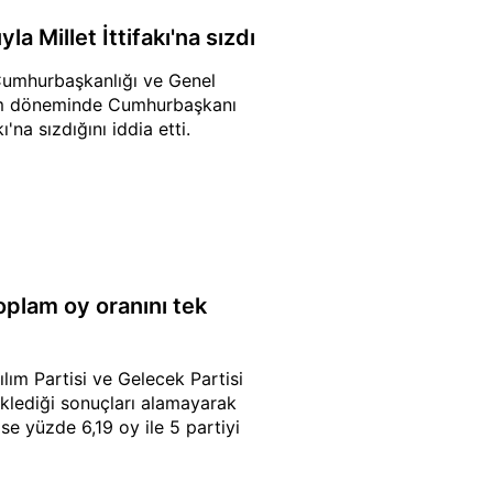
a Millet İttifakı'na sızdı
 Cumhurbaşkanlığı ve Genel
seçim döneminde Cumhurbaşkanı
na sızdığını iddia etti.
toplam oy oranını tek
lım Partisi ve Gelecek Partisi
beklediği sonuçları alamayarak
e yüzde 6,19 oy ile 5 partiyi