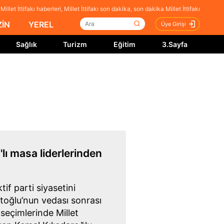
illet İttifakı haberleri, Millet İttifakı son dakika, son dakika Millet İttifakı
İN
YEREL
Üye Girişi
Sağlık
Turizm
Eğitim
3.Sayfa
lı masa liderlerinden
tif parti siyasetini
toğlu’nun vedası sonrası
seçimlerinde Millet