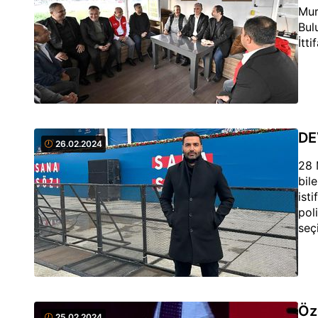
Mur
Bul
İtti
DE
26.02.2024
28 
bil
isti
pol
seç
Öz
25.02.2024