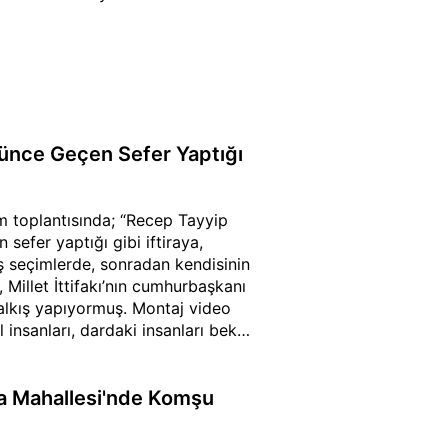
rünce Geçen Sefer Yaptığı
m toplantısında; “Recep Tayyip
sefer yaptığı gibi iftiraya,
iş seçimlerde, sonradan kendisinin
 Millet İttifakı’nın cumhurbaşkanı
 alkış yapıyormuş. Montaj video
 insanları, dardaki insanları beka
rıp oylarını aldılar. Şimdi 10 bin
uğa mahkûm ediyorlar. Pazar
ayarak toplayan analarımız var.
a Mahallesi'nde Komşu
epimiziz ama esas yüzünü