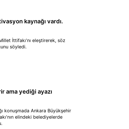
tivasyon kaynağı vardı.
let İttifakı'nı eleştirerek, söz
ğunu söyledi.
ir ama yediği ayazı
tığı konuşmada Ankara Büyükşehir
akı'nın elindeki belediyelerde
u.