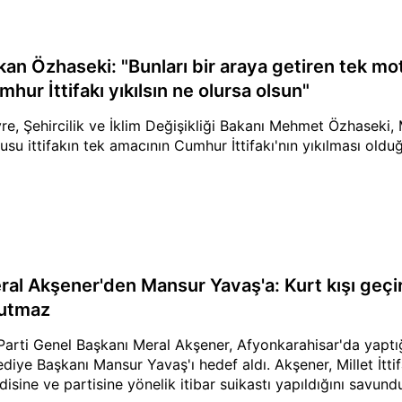
kan Özhaseki: "Bunları bir araya getiren tek mo
hur İttifakı yıkılsın ne olursa olsun"
re, Şehircilik ve İklim Değişikliği Bakanı Mehmet Özhaseki, Mil
usu ittifakın tek amacının Cumhur İttifakı'nın yıkılması oldu
ral Akşener'den Mansur Yavaş'a: Kurt kışı geçir
utmaz
 Parti Genel Başkanı Meral Akşener, Afyonkarahisar'da yap
ediye Başkanı Mansur Yavaş'ı hedef aldı. Akşener, Millet İttif
disine ve partisine yönelik itibar suikastı yapıldığını savund