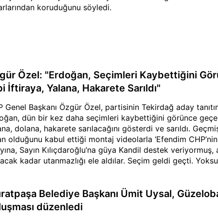
arlarından koruduğunu söyledi.
gür Özel: "Erdoğan, Seçimleri Kaybettiğini Gö
i İftiraya, Yalana, Hakarete Sarıldı"
 Genel Başkanı Özgür Özel, partisinin Tekirdağ aday tanıtı
oğan, dün bir kez daha seçimleri kaybettiğini görünce geçen 
ana, dolana, hakarete sarılacağını gösterdi ve sarıldı. Geçm
an olduğunu kabul ettiği montaj videolarla ‘Efendim CHP’nin,
yına, Sayın Kılıçdaroğlu’na güya Kandil destek veriyormuş,
acak kadar utanmazlığı ele aldılar. Seçim geldi geçti. Yoksul
unuyla korkutarak, terörle iş birliği diye yalanlar atarak kandı
a emekli maaşına mahkûm ediyorlar. İşsizliğe, derin yoksull
lerinde çürümüş, atılmış, ezilmiş sebze meyveyi yüzünü kap
ratpaşa Belediye Başkanı Ümit Uysal, Güzelob
ar o hâldeyse yüzünü gizleyecek olan onlar değil; biziz, h
luşması düzenledi
leyecek olan Recep Tayyip Erdoğan’dır” dedi.