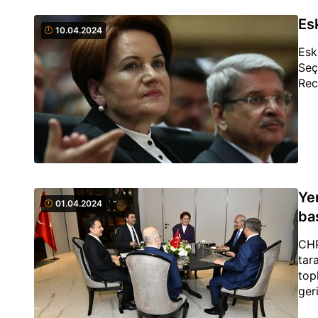
Esk
10.04.2024
Esk
Seç
Rec
Yen
01.04.2024
ba
CHP
tar
top
geri