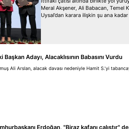
İttifakı çatısı altında birlikte yol yü
Meral Akşener, Ali Babacan, Temel K
Uysal’dan karara ilişkin şu ana kadar
yapılmaması dikkat çekti.
ki Başkan Adayı, Alacaklısının Babasını Vurdu
muş Ali Arslan, alacak davası nedeniyle Hamit S.'yi tabancay
mhurbaşkanı Erdoğan, "Biraz kafanı çalıştır" de