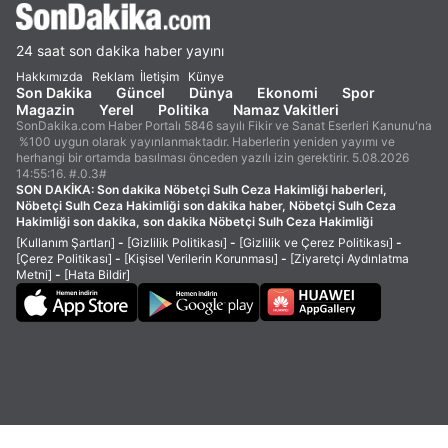
24 saat son dakika haber yayını
Hakkımızda
Reklam
İletişim
Künye
Son Dakika
Güncel
Dünya
Ekonomi
Spor
Magazin
Yerel
Politika
Namaz Vakitleri
SonDakika.com Haber Portalı 5846 sayılı Fikir ve Sanat Eserleri Kanunu'na
%100 uygun olarak yayınlanmaktadır. Haberlerin yeniden yayımı ve
herhangi bir ortamda basılması önceden yazılı izin gerektirir. 5.08.2026
14:55:16. #.0.3#
SON DAKİKA:
Son dakika Nöbetçi Sulh Ceza Hakimliği haberleri,
Nöbetçi Sulh Ceza Hakimliği son dakika haber, Nöbetçi Sulh Ceza
Hakimliği son dakika, son dakika Nöbetçi Sulh Ceza Hakimliği
[Kullanım Şartları]
-
[Gizlilik Politikası]
-
[Gizlilik ve Çerez Politikası]
-
[Çerez Politikası]
-
[Kişisel Verilerin Korunması]
-
[Ziyaretçi Aydınlatma
Metni]
-
[Hata Bildir]