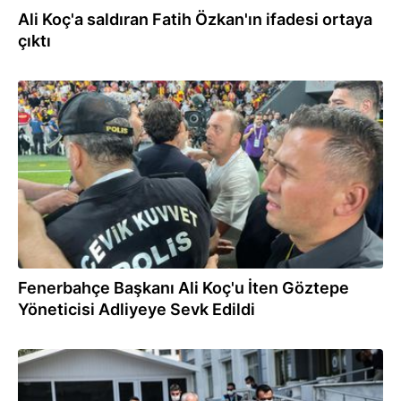
Ali Koç'a saldıran Fatih Özkan'ın ifadesi ortaya
çıktı
18.08.2024
Fenerbahçe Başkanı Ali Koç'u İten Göztepe
Yöneticisi Adliyeye Sevk Edildi
25.07.2024