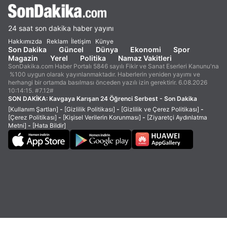
24 saat son dakika haber yayını
Hakkımızda
Reklam
İletişim
Künye
Son Dakika
Güncel
Dünya
Ekonomi
Spor
Magazin
Yerel
Politika
Namaz Vakitleri
SonDakika.com Haber Portalı 5846 sayılı Fikir ve Sanat Eserleri Kanunu'na
%100 uygun olarak yayınlanmaktadır. Haberlerin yeniden yayımı ve
herhangi bir ortamda basılması önceden yazılı izin gerektirir. 6.08.2026
10:14:15. #7.12#
SON DAKİKA:
Kavgaya Karışan 24 Öğrenci Serbest - Son Dakika
[Kullanım Şartları]
-
[Gizlilik Politikası]
-
[Gizlilik ve Çerez Politikası]
-
[Çerez Politikası]
-
[Kişisel Verilerin Korunması]
-
[Ziyaretçi Aydınlatma
Metni]
-
[Hata Bildir]