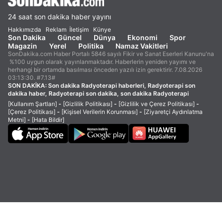
24 saat son dakika haber yayını
Hakkımızda
Reklam
İletişim
Künye
Son Dakika
Güncel
Dünya
Ekonomi
Spor
Magazin
Yerel
Politika
Namaz Vakitleri
SonDakika.com Haber Portalı 5846 sayılı Fikir ve Sanat Eserleri Kanunu'na
%100 uygun olarak yayınlanmaktadır. Haberlerin yeniden yayımı ve
herhangi bir ortamda basılması önceden yazılı izin gerektirir. 7.08.2026
03:13:30. #7.13#
SON DAKİKA:
Son dakika Radyoterapi haberleri, Radyoterapi son
dakika haber, Radyoterapi son dakika, son dakika Radyoterapi
[Kullanım Şartları]
-
[Gizlilik Politikası]
-
[Gizlilik ve Çerez Politikası]
-
[Çerez Politikası]
-
[Kişisel Verilerin Korunması]
-
[Ziyaretçi Aydınlatma
Metni]
-
[Hata Bildir]