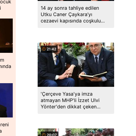
çocuk
14 ay sonra tahliye edilen
i
Utku Caner Çaykara’yı
cezaevi kapısında coşkulu
kalabalık karşıladı
21:42
im
nında
'Çerçeve Yasa'ya imza
atmayan MHP'li İzzet Ulvi
Yönter'den dikkat çeken
paylaşım: Bir canım var...
reni
a
20:07