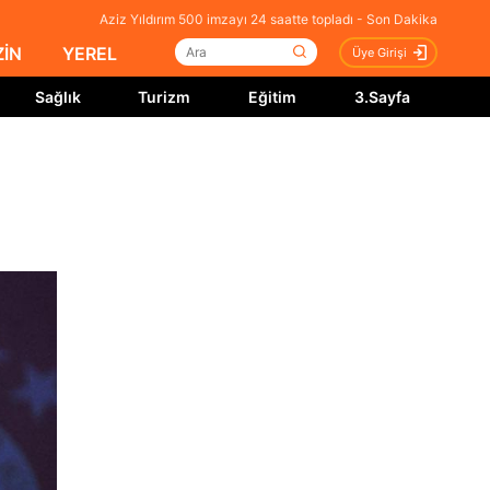
Aziz Yıldırım 500 imzayı 24 saatte topladı - Son Dakika
İN
YEREL
Üye Girişi
Sağlık
Turizm
Eğitim
3.Sayfa