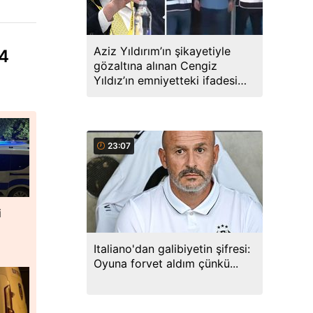
Aziz Yıldırım’ın şikayetiyle
24
gözaltına alınan Cengiz
Yıldız’ın emniyetteki ifadesi
ortaya çıktı
23:07
i
Italiano'dan galibiyetin şifresi:
Oyuna forvet aldım çünkü...