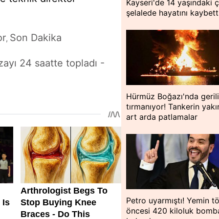
Kayseri'de 14 yaşındaki 
şelalede hayatını kaybett
or
Son Dakika
,
zayı 24 saatte topladı -
Hürmüz Boğazı'nda geril
tırmanıyor! Tankerin yakı
art arda patlamalar
Petro uyarmıştı! Yemin tö
öncesi 420 kiloluk bomb