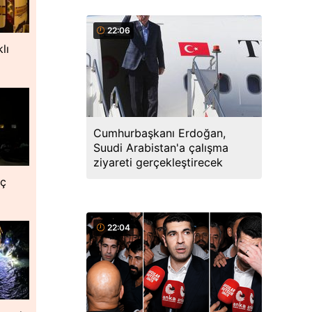
22:06
lı
Cumhurbaşkanı Erdoğan,
Suudi Arabistan'a çalışma
ziyareti gerçekleştirecek
nç
22:04