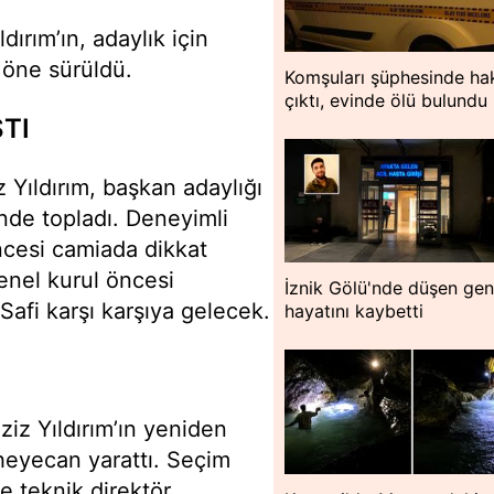
dırım’ın, adaylık için
 öne sürüldü.
Komşuları şüphesinde hak
çıktı, evinde ölü bulundu
TI
Yıldırım, başkan adaylığı
inde topladı. Deneyimli
ncesi camiada dikkat
enel kurul öncesi
İznik Gölü'nde düşen ge
Safi karşı karşıya gelecek.
hayatını kaybetti
iz Yıldırım’ın yeniden
heyecan yarattı. Seçim
e teknik direktör