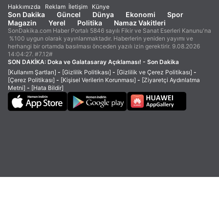
Hakkımızda
Reklam
İletişim
Künye
Son Dakika
Güncel
Dünya
Ekonomi
Spor
Magazin
Yerel
Politika
Namaz Vakitleri
SonDakika.com Haber Portalı 5846 sayılı Fikir ve Sanat Eserleri Kanunu'na
%100 uygun olarak yayınlanmaktadır. Haberlerin yeniden yayımı ve
herhangi bir ortamda basılması önceden yazılı izin gerektirir. 9.08.2026
14:04:27. #7.12#
SON DAKİKA:
Doka ve Galatasaray Açıklaması! - Son Dakika
[Kullanım Şartları]
-
[Gizlilik Politikası]
-
[Gizlilik ve Çerez Politikası]
-
[Çerez Politikası]
-
[Kişisel Verilerin Korunması]
-
[Ziyaretçi Aydınlatma
Metni]
-
[Hata Bildir]