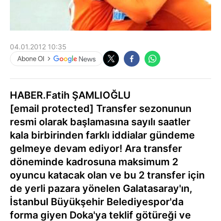
04.01.2012 10:35
HABER.Fatih ŞAMLIOĞLU
[email protected]
Transfer sezonunun
resmi olarak başlamasına sayılı saatler
kala birbirinden farklı iddialar gündeme
gelmeye devam ediyor! Ara transfer
döneminde kadrosuna maksimum 2
oyuncu katacak olan ve bu 2 transfer için
de yerli pazara yönelen Galatasaray'ın,
İstanbul Büyükşehir Belediyespor'da
forma giyen Doka'ya teklif götüreği ve