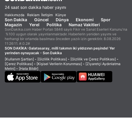
24 saat son dakika haber yayını
Hakkımızda
Reklam
İletişim
Künye
Son Dakika
Güncel
Dünya
Ekonomi
Spor
Magazin
Yerel
Politika
Namaz Vakitleri
SonDakika.com Haber Portalı 5846 sayılı Fikir ve Sanat Eserleri Kanunu'na
%100 uygun olarak yayınlanmaktadır. Haberlerin yeniden yayımı ve
herhangi bir ortamda basılması önceden yazılı izin gerektirir. 8.08.2026
11:26:11. #.0.2#
SON DAKİKA:
Galatasaray, milli takımın iki yıldızının peşinde! Yer
yerinden oynayacak - Son Dakika
[Kullanım Şartları]
-
[Gizlilik Politikası]
-
[Gizlilik ve Çerez Politikası]
-
[Çerez Politikası]
-
[Kişisel Verilerin Korunması]
-
[Ziyaretçi Aydınlatma
Metni]
-
[Hata Bildir]