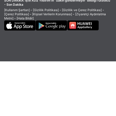
SON DAKİKA:
İşte Aziz Yıldırım'ın "Sakın göndermeyin" dediği futbolcu
- Son Dakika
[Kullanım Şartları]
-
[Gizlilik Politikası]
-
[Gizlilik ve Çerez Politikası]
-
[Çerez Politikası]
-
[Kişisel Verilerin Korunması]
-
[Ziyaretçi Aydınlatma
Metni]
-
[Hata Bildir]