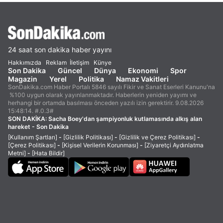
24 saat son dakika haber yayını
Hakkımızda
Reklam
İletişim
Künye
Son Dakika
Güncel
Dünya
Ekonomi
Spor
Magazin
Yerel
Politika
Namaz Vakitleri
SonDakika.com Haber Portalı 5846 sayılı Fikir ve Sanat Eserleri Kanunu'na
%100 uygun olarak yayınlanmaktadır. Haberlerin yeniden yayımı ve
herhangi bir ortamda basılması önceden yazılı izin gerektirir. 9.08.2026
15:48:14. #.0.3#
SON DAKİKA:
Sacha Boey'dan şampiyonluk kutlamasında alkış alan
hareket - Son Dakika
[Kullanım Şartları]
-
[Gizlilik Politikası]
-
[Gizlilik ve Çerez Politikası]
-
[Çerez Politikası]
-
[Kişisel Verilerin Korunması]
-
[Ziyaretçi Aydınlatma
Metni]
-
[Hata Bildir]