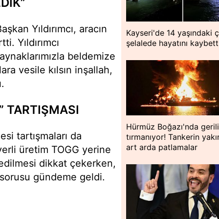
DIK”
aşkan Yıldırımcı, aracın
Kayseri'de 14 yaşındaki 
ti. Yıldırımcı
şelalede hayatını kaybett
kaynaklarımızla beldemize
ra vesile kılsın inşallah,
ı.
” TARTIŞMASI
Hürmüz Boğazı'nda geril
si tartışmaları da
tırmanıyor! Tankerin yakı
art arda patlamalar
yerli üretim TOGG yerine
dilmesi dikkat çekerken,
sorusu gündeme geldi.