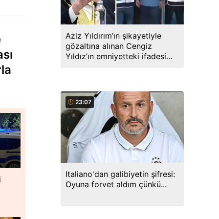
Aziz Yıldırım’ın şikayetiyle
e
gözaltına alınan Cengiz
ası
Yıldız’ın emniyetteki ifadesi
ortaya çıktı
rla
23:07
Italiano'dan galibiyetin şifresi:
i
Oyuna forvet aldım çünkü...