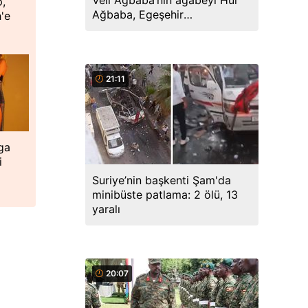
Veli Ağbaba’nın ağabeyi Hür
p,
Ağbaba, Egeşehir
'e
soruşturmasında tutuklandı
21:11
ga
i
Suriye’nin başkenti Şam'da
minibüste patlama: 2 ölü, 13
yaralı
20:07