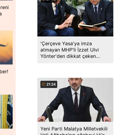
reni
a
'Çerçeve Yasa'ya imza
atmayan MHP'li İzzet Ulvi
Yönter'den dikkat çeken
paylaşım: Bir canım var...
ber!
t
21:24
Yeni Parti Malatya Milletvekili