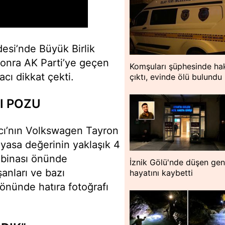
desi’nde Büyük Birlik
sonra AK Parti’ye geçen
Komşuları şüphesinde hak
acı dikkat çekti.
çıktı, evinde ölü bulundu
I POZU
mcı’nın Volkswagen Tayron
iyasa değerinin yaklaşık 4
e binası önünde
İznik Gölü'nde düşen ge
şanları ve bazı
hayatını kaybetti
 önünde hatıra fotoğrafı