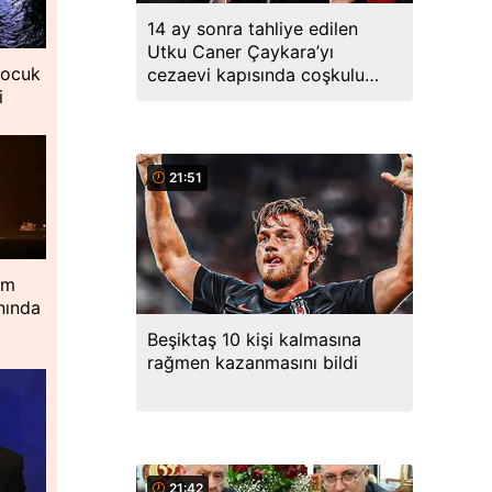
14 ay sonra tahliye edilen
Utku Caner Çaykara’yı
çocuk
cezaevi kapısında coşkulu
i
kalabalık karşıladı
21:51
im
nında
Beşiktaş 10 kişi kalmasına
rağmen kazanmasını bildi
21:42