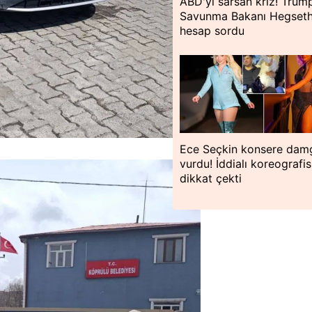
ABD'yi sarsan kriz! Trum
Savunma Bakanı Hegseth
hesap sordu
Ece Seçkin konsere dam
vurdu! İddialı koreografis
dikkat çekti