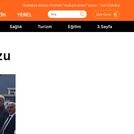
Belediye binası önünde "makam aracı" pozu - Son Dakika
İN
YEREL
Üye Girişi
Sağlık
Turizm
Eğitim
3.Sayfa
zu