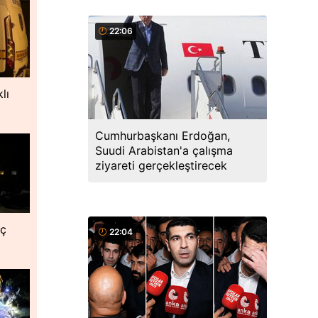
22:06
lı
Cumhurbaşkanı Erdoğan,
Suudi Arabistan'a çalışma
ziyareti gerçekleştirecek
nç
22:04