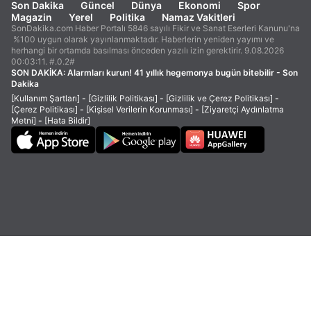
Son Dakika
Güncel
Dünya
Ekonomi
Spor
Magazin
Yerel
Politika
Namaz Vakitleri
SonDakika.com Haber Portalı 5846 sayılı Fikir ve Sanat Eserleri Kanunu'na
%100 uygun olarak yayınlanmaktadır. Haberlerin yeniden yayımı ve
herhangi bir ortamda basılması önceden yazılı izin gerektirir. 9.08.2026
00:03:11. #.0.2#
SON DAKİKA:
Alarmları kurun! 41 yıllık hegemonya bugün bitebilir - Son
Dakika
[Kullanım Şartları]
-
[Gizlilik Politikası]
-
[Gizlilik ve Çerez Politikası]
-
[Çerez Politikası]
-
[Kişisel Verilerin Korunması]
-
[Ziyaretçi Aydınlatma
Metni]
-
[Hata Bildir]