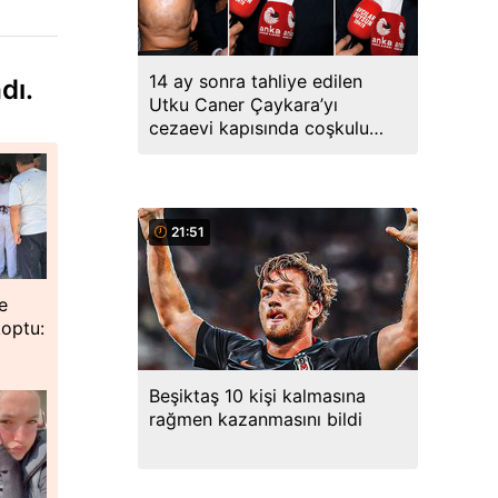
14 ay sonra tahliye edilen
dı.
Utku Caner Çaykara’yı
cezaevi kapısında coşkulu
kalabalık karşıladı
21:51
e
koptu:
Beşiktaş 10 kişi kalmasına
rağmen kazanmasını bildi