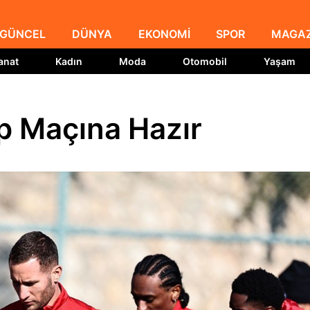
GÜNCEL
DÜNYA
EKONOMİ
SPOR
MAGAZ
anat
Kadın
Moda
Otomobil
Yaşam
p Maçına Hazır