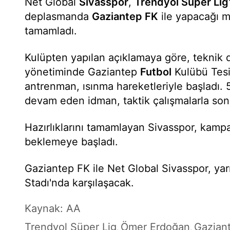
Net Global
Sivasspor
,
Trendyol Süper Lig
deplasmanda
Gaziantep FK
ile yapacağı ma
tamamladı.
Kulüpten yapılan açıklamaya göre, teknik 
yönetiminde Gaziantep
Futbol
Kulübü Tesis
antrenman, ısınma hareketleriyle başladı. 5
devam eden idman, taktik çalışmalarla son
Hazırlıklarını tamamlayan Sivasspor, kampa
beklemeye başladı.
Gaziantep FK ile Net Global Sivasspor, ya
Stadı'nda karşılaşacak.
Kaynak: AA
Trendyol Süper Lig
Ömer Erdoğan
Gazian
,
,