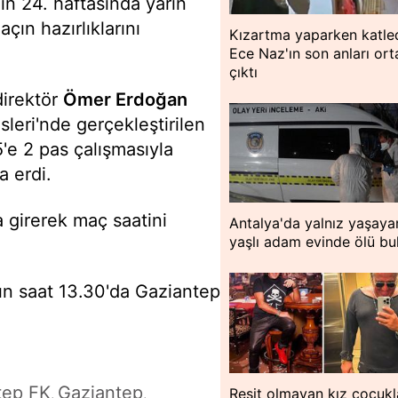
'in 24. haftasında yarın
çın hazırlıklarını
Kızartma yaparken katled
Ece Naz'ın son anları or
çıktı
direktör
Ömer Erdoğan
leri'nde gerçekleştirilen
'e 2 pas çalışmasıyla
a erdi.
 girerek maç saatini
Antalya'da yalnız yaşaya
yaşlı adam evinde ölü bu
rın saat 13.30'da Gaziantep
tep FK
Gaziantep
Reşit olmayan kız çocukla
,
,