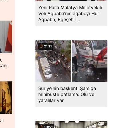
Yeni Parti Malatya Milletvekili
Veli Ağbaba’nın ağabeyi Hür
Ağbaba, Egeşehir
soruşturmasında tutuklandı
21:11
i,
kanı
Suriye’nin başkenti Şam'da
minibüste patlama: Ölü ve
yaralılar var
lı
19:51