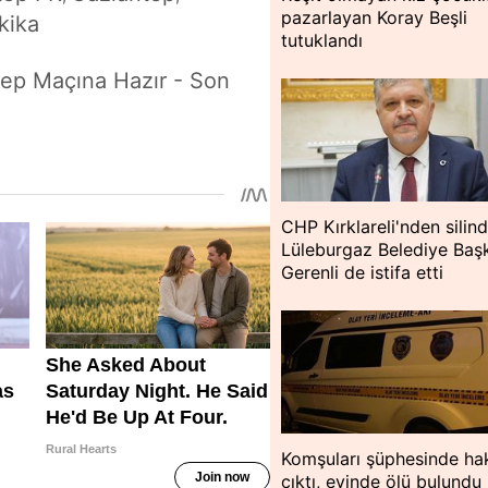
pazarlayan Koray Beşli
kika
tutuklandı
tep Maçına Hazır - Son
CHP Kırklareli'nden silind
Lüleburgaz Belediye Baş
Gerenli de istifa etti
Komşuları şüphesinde hak
çıktı, evinde ölü bulundu