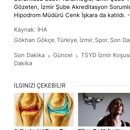
Gözeten, İzmir Şube Akreditasyon Sorumlu
Hipodrom Müdürü Cenk İşkara da katıldı. 
Kaynak: İHA
Gökhan Gökçe
Türkiye
İzmir
Spor
Son Da
,
,
,
,
Son Dakika
Güncel
TSYD İzmir Koşus
›
›
Dakika