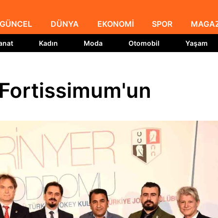
GÜNCEL
DÜNYA
EKONOMİ
SPOR
MAGAZ
anat
Kadın
Moda
Otomobil
Yaşam
Fortissimum'un