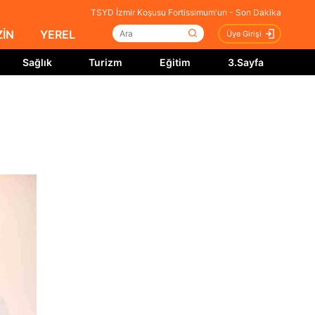
TSYD İzmir Koşusu Fortissimum'un - Son Dakika
İN
YEREL
Üye Girişi
Sağlık
Turizm
Eğitim
3.Sayfa