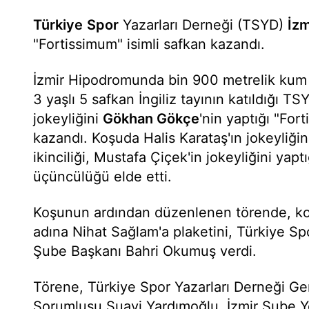
Türkiye
Spor
Yazarları Derneği (TSYD)
İzm
"Fortissimum" isimli safkan kazandı.
İzmir Hipodromunda bin 900 metrelik kum p
3 yaşlı 5 safkan İngiliz tayının katıldığı 
jokeyliğini
Gökhan Gökçe
'nin yaptığı "Fort
kazandı. Koşuda Halis Karataş'ın jokeyliğin
ikinciliği, Mustafa Çiçek'in jokeyliğini yaptı
üçüncülüğü elde etti.
Koşunun ardından düzenlenen törende, ko
adına Nihat Sağlam'a plaketini, Türkiye Spo
Şube Başkanı Bahri Okumuş verdi.
Törene, Türkiye Spor Yazarları Derneği Ge
Sorumlusu Suavi Yardımoğlu, İzmir Şube Y