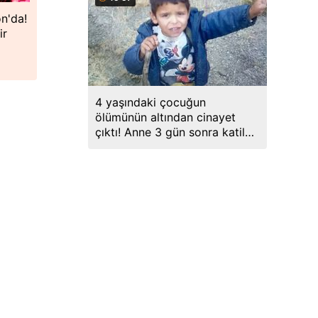
n'da!
ir
4 yaşındaki çocuğun
ölümünün altından cinayet
çıktı! Anne 3 gün sonra katil
üvey babayla evlenmiş