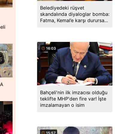
Belediyedeki rüşvet
skandalında diyaloglar bomba:
Fatma, Kemal’e karşı durursa...
eli
16:03
DA
Bahçeli'nin ilk imzacısı olduğu
teklifte MHP'den fire var! İşte
imzalamayan o isim
15:57