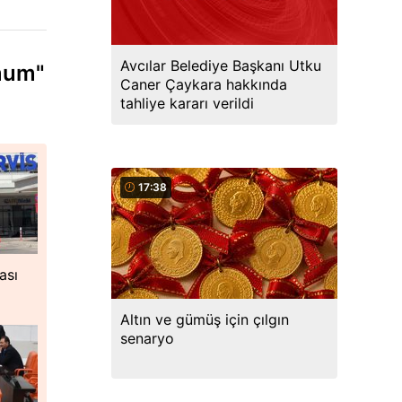
Avcılar Belediye Başkanı Utku
imum"
Caner Çaykara hakkında
tahliye kararı verildi
17:38
ası
Altın ve gümüş için çılgın
senaryo