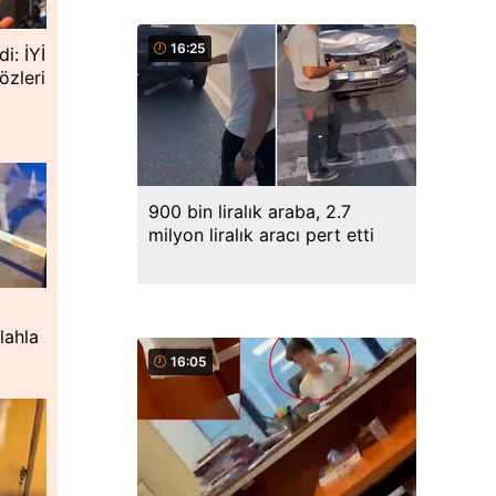
16:25
i: İYİ
özleri
900 bin liralık araba, 2.7
milyon liralık aracı pert etti
lahla
16:05