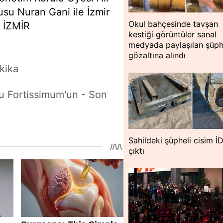
su Nuran Gani ile İzmir
Okul bahçesinde tavşan
- İZMİR
kestiği görüntüler sanal
medyada paylaşılan şüph
gözaltına alındı
kika
u Fortissimum'un - Son
Sahildeki şüpheli cisim İ
çıktı