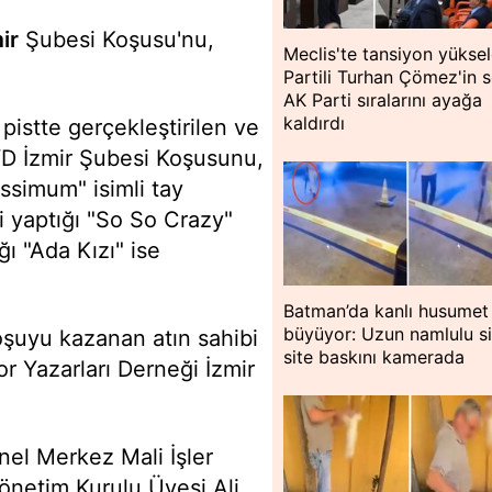
ir
Şubesi Koşusu'nu,
Meclis'te tansiyon yükseld
Partili Turhan Çömez'in s
AK Parti sıralarını ayağa
kaldırdı
istte gerçekleştirilen ve
TSYD İzmir Şubesi Koşusunu,
issimum" isimli tay
i yaptığı "So So Crazy"
ğı "Ada Kızı" ise
Batman’da kanlı husumet
büyüyor: Uzun namlulu si
şuyu kazanan atın sahibi
site baskını kamerada
r Yazarları Derneği İzmir
nel Merkez Mali İşler
önetim Kurulu Üyesi Ali