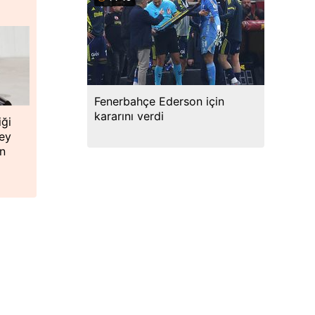
Fenerbahçe Ederson için
kararını verdi
iği
ey
en