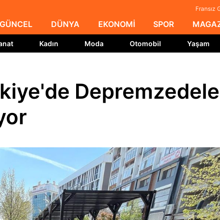
Fransız 
GÜNCEL
DÜNYA
EKONOMİ
SPOR
MAGAZ
anat
Kadın
Moda
Otomobil
Yaşam
rkiye'de Depremzedele
yor