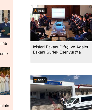
16:51
ı'na
İçişleri Bakanı Çiftçi ve Adalet
Bakanı Gürlek Esenyurt'ta
enlik
16:16
minin