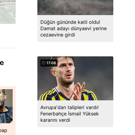
Düğün gününde katil oldu!
Damat adayı dünyaevi yerine
cezaevine girdi
de
17:06
Avrupa'dan talipleri vardı!
Fenerbahçe İsmail Yüksek
kararını verdi
hbap