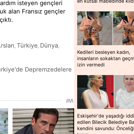
en kutsal mabedinde kıld
yardım isteyen gençleri
nuk alan Fransız gençler
ıktı.
rslan
Türkiye
Dünya
,
,
,
Kedileri besleyen kadın,
insanların sokaktan geç
izin vermedi
ürkiye'de Depremzedelere
Eskişehir'de yaşadığı idd
edilen Bilecik Belediye B
kendini savundu: Önceli