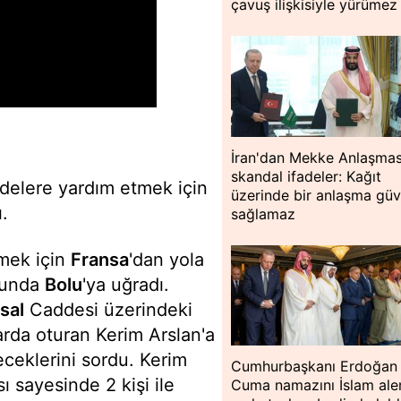
çavuş ilişkisiyle yürümez
İran'dan Mekke Anlaşmas
skandal ifadeler: Kağıt
delere yardım etmek için
üzerinde bir anlaşma güv
ı.
sağlamaz
mek için
Fransa
'dan yola
olunda
Bolu
'ya uğradı.
sal
Caddesi üzerindeki
rda oturan Kerim Arslan'a
eceklerini sordu. Kerim
Cumhurbaşkanı Erdoğan
 sayesinde 2 kişi ile
Cuma namazını İslam ale