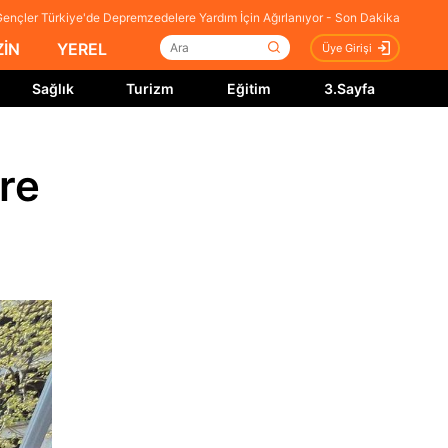
Gençler Türkiye'de Depremzedelere Yardım İçin Ağırlanıyor - Son Dakika
İN
YEREL
Üye Girişi
Sağlık
Turizm
Eğitim
3.Sayfa
re