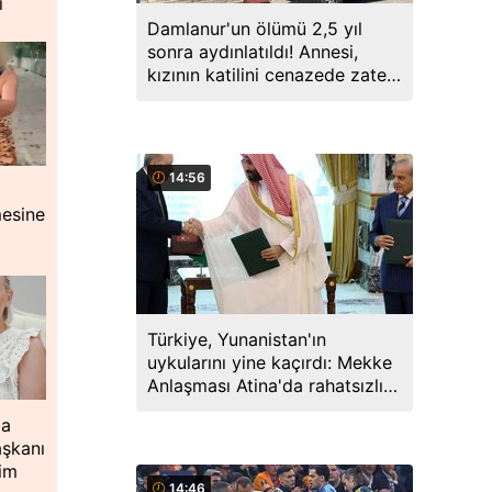
ı
Damlanur'un ölümü 2,5 yıl
sonra aydınlatıldı! Annesi,
kızının katilini cenazede zaten
söylemiş
14:56
mesine
Türkiye, Yunanistan'ın
uykularını yine kaçırdı: Mekke
Anlaşması Atina'da rahatsızlık
yarattı
ia
aşkanı
ğim
14:46