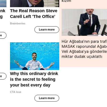
kızım
Hür Ağbaba'nın para traf
MASAK raporunda! Ağab
Veli Ağbaba'ya gönderil
miktar dudak uçuklattı