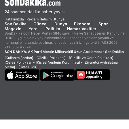
24 saat son dakika haber yayını
Hakkımızda
Reklam
İletişim
Künye
Son Dakika
Güncel
Dünya
Ekonomi
Spor
Magazin
Yerel
Politika
Namaz Vakitleri
SonDakika.com Haber Portalı 5846 sayılı Fikir ve Sanat Eserleri Kanunu'na
%100 uygun olarak yayınlanmaktadır. Haberlerin yeniden yayımı ve
herhangi bir ortamda basılması önceden yazılı izin gerektirir. 7.08.2026
21:05:59. #7.12#
SON DAKİKA:
AK Parti Mersin Milletvekili Uzun Açıklaması - Son Dakika
[Kullanım Şartları]
-
[Gizlilik Politikası]
-
[Gizlilik ve Çerez Politikası]
-
[Çerez Politikası]
-
[Kişisel Verilerin Korunması]
-
[Ziyaretçi Aydınlatma
Metni]
-
[Hata Bildir]