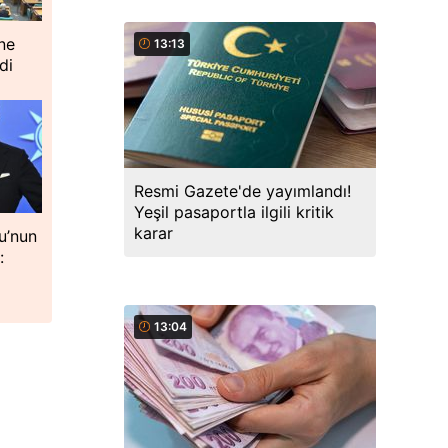
ne
13:13
di
Resmi Gazete'de yayımlandı!
Yeşil pasaportla ilgili kritik
karar
u’nun
:
13:04