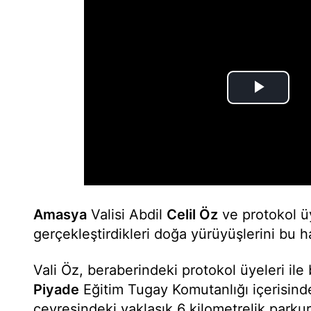
Amasya
Valisi Abdil
Celil Öz
ve protokol ü
gerçekleştirdikleri doğa yürüyüşlerini bu h
Vali Öz, beraberindeki protokol üyeleri ile b
Piyade
Eğitim Tugay Komutanlığı içerisind
çevresindeki yaklaşık 6 kilometrelik park