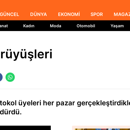
GÜNCEL
DÜNYA
EKONOMİ
SPOR
MAGAZ
anat
Kadın
Moda
Otomobil
Yaşam
rüyüşleri
tokol üyeleri her pazar gerçekleştirdikl
rdürdü.