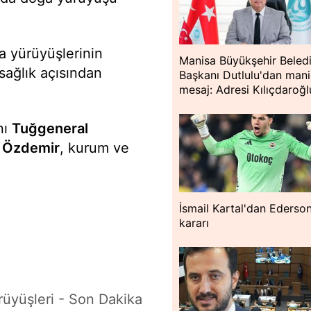
a yürüyüşlerinin
Manisa Büyükşehir Beled
 sağlık açısından
Başkanı Dutlulu'dan man
mesaj: Adresi Kılıçdaroğl
nı
Tuğgeneral
 Özdemir
, kurum ve
İsmail Kartal'dan Ederso
kararı
üyüşleri - Son Dakika