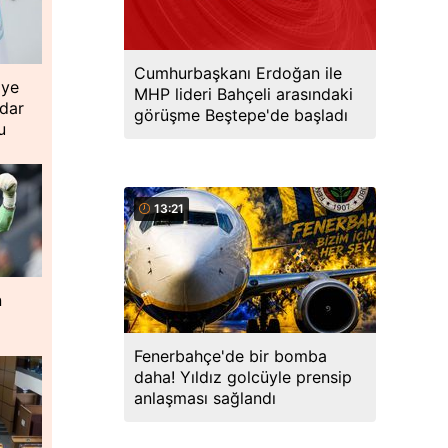
Cumhurbaşkanı Erdoğan ile
iye
MHP lideri Bahçeli arasındaki
idar
görüşme Beştepe'de başladı
u
13:21
n
Fenerbahçe'de bir bomba
daha! Yıldız golcüyle prensip
anlaşması sağlandı