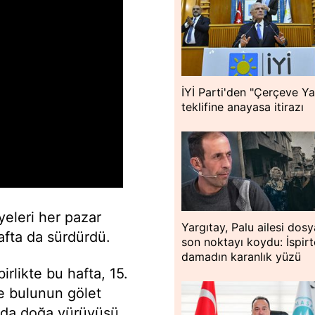
İYİ Parti'den "Çerçeve Y
teklifine anayasa itirazı
yeleri her pazar
Yargıtay, Palu ailesi dos
afta da sürdürdü.
son noktayı koydu: İspir
damadın karanlık yüzü
irlikte bu hafta, 15.
e bulunun gölet
urda doğa yürüyüşü