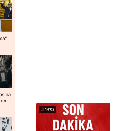
asa"
yasına
tocu
14:02