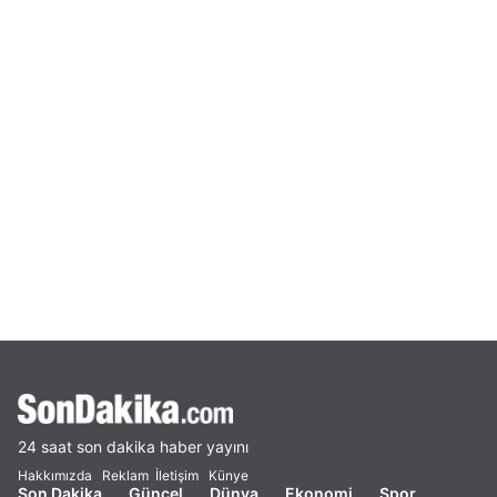
24 saat son dakika haber yayını
Hakkımızda
Reklam
İletişim
Künye
Son Dakika
Güncel
Dünya
Ekonomi
Spor