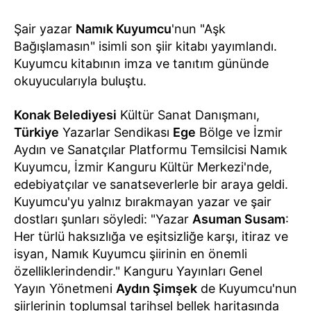
Şair yazar
Namık Kuyumcu
'nun "Aşk
Bağışlamasın" isimli son şiir kitabı yayımlandı.
Kuyumcu kitabının imza ve tanıtım gününde
okuyucularıyla buluştu.
Konak Belediyesi
Kültür Sanat Danışmanı,
Türkiye
Yazarlar Sendikası
Ege
Bölge ve İzmir
Aydın ve Sanatçılar Platformu Temsilcisi Namık
Kuyumcu, İzmir Kanguru Kültür Merkezi'nde,
edebiyatçılar ve sanatseverlerle bir araya geldi.
Kuyumcu'yu yalnız bırakmayan yazar ve şair
dostları şunları söyledi: "Yazar
Asuman Susam
:
Her türlü haksızlığa ve eşitsizliğe karşı, itiraz ve
isyan, Namık Kuyumcu şiirinin en önemli
özelliklerindendir." Kanguru Yayınları Genel
Yayın Yönetmeni
Aydın Şimşek
de Kuyumcu'nun
şiirlerinin toplumsal tarihsel bellek haritasında