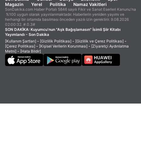
Magazin
Yerel
Politika
Namaz Vakitleri
SonDakika.com Haber Portalı 5846 sayılı Fikir ve Sanat Eserleri Kanunu'na
%100 uygun olarak yayınlanmaktadır. Haberlerin yeniden yayımı ve
herhangi bir ortamda basılması önceden yazılı izin gerektirir. 9.08.2026
02:00:32. #.0.3#
SON DAKİKA:
Kuyumcu'nun "Aşk Bağışlamasın" İsimli Şiir Kitabı
Yayımlandı - Son Dakika
[Kullanım Şartları]
-
[Gizlilik Politikası]
-
[Gizlilik ve Çerez Politikası]
-
[Çerez Politikası]
-
[Kişisel Verilerin Korunması]
-
[Ziyaretçi Aydınlatma
Metni]
-
[Hata Bildir]