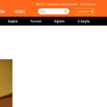
Meclis Toplantıları Tamamlandı - Son Dakika
İN
YEREL
Üye Girişi
Sağlık
Turizm
Eğitim
3.Sayfa