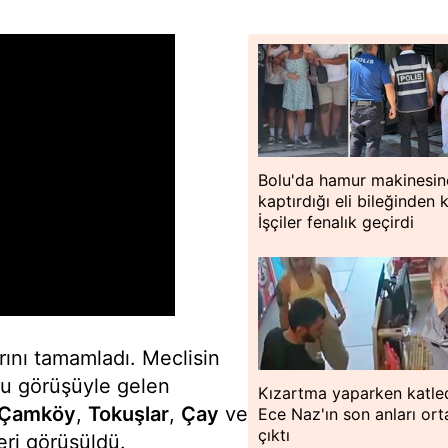
Bolu'da hamur makinesin
kaptırdığı eli bileğinden 
İşçiler fenalık geçirdi
arını tamamladı. Meclisin
nu görüşüyle gelen
Kızartma yaparken katled
Çamköy
,
Tokuşlar
,
Çay
ve
Ece Naz'ın son anları or
çıktı
eri görüşüldü.