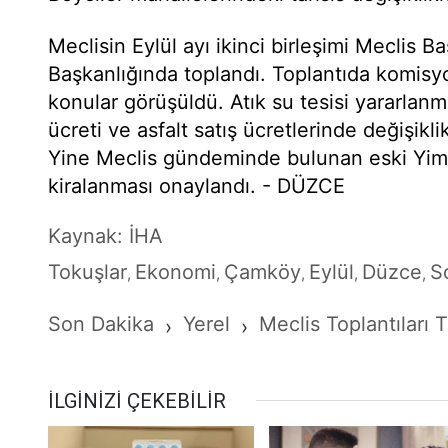
Meclisin Eylül ayı ikinci birleşimi Meclis Ba
Başkanlığında toplandı. Toplantıda komisy
konular görüşüldü. Atık su tesisi yararlanm
ücreti ve asfalt satış ücretlerinde değişikli
Yine Meclis gündeminde bulunan eski Yimp
kiralanması onaylandı. - DÜZCE
Kaynak: İHA
Tokuşlar
Ekonomi
Çamköy
Eylül
Düzce
S
,
,
,
,
,
Son Dakika
Yerel
Meclis Toplantıları
›
›