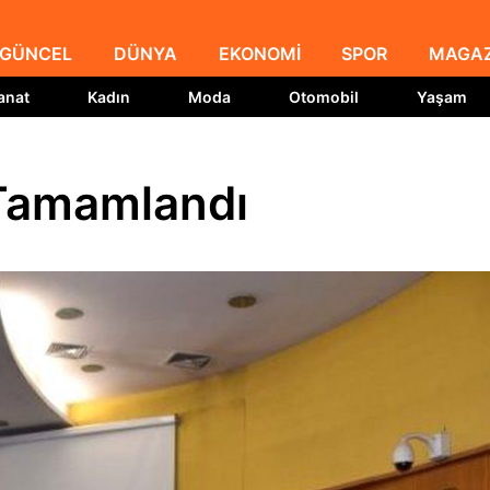
GÜNCEL
DÜNYA
EKONOMİ
SPOR
MAGAZ
anat
Kadın
Moda
Otomobil
Yaşam
 Tamamlandı