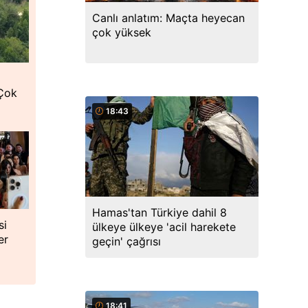
Canlı anlatım: Maçta heyecan
çok yüksek
 Çok
18:43
Hamas'tan Türkiye dahil 8
si
ülkeye ülkeye 'acil harekete
er
geçin' çağrısı
18:41