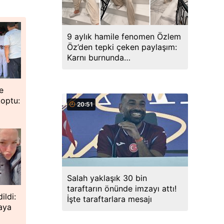
9 aylık hamile fenomen Özlem
Öz’den tepki çeken paylaşım:
Karnı burnunda
merdivenlerden sürünerek indi
e
koptu:
20:51
Salah yaklaşık 30 bin
taraftarın önünde imzayı attı!
ildi:
İşte taraftarlara mesajı
taya