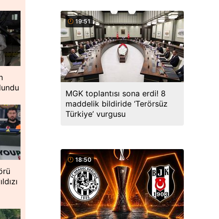
19:51
n
lundu
MGK toplantısı sona erdi! 8
maddelik bildiride ‘Terörsüz
Türkiye’ vurgusu
18:50
örü
ıldızı