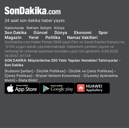
24 saat son dakika haber yayını
Hakkımızda
Reklam
İletişim
Künye
Son Dakika
Güncel
Dünya
Ekonomi
Spor
Magazin
Yerel
Politika
Namaz Vakitleri
SonDakika.com Haber Portalı 5846 sayılı Fikir ve Sanat Eserleri Kanunu'na
%100 uygun olarak yayınlanmaktadır. Haberlerin yeniden yayımı ve
herhangi bir ortamda basılması önceden yazılı izin gerektirir. 8.08.2026
18:36:57. #7.13#
SON DAKİKA:
Müşterilerine 200 Yıldır Yapılan Yemekleri Tattırıyorlar -
Son Dakika
[Kullanım Şartları]
-
[Gizlilik Politikası]
-
[Gizlilik ve Çerez Politikası]
-
[Çerez Politikası]
-
[Kişisel Verilerin Korunması]
-
[Ziyaretçi Aydınlatma
Metni]
-
[Hata Bildir]