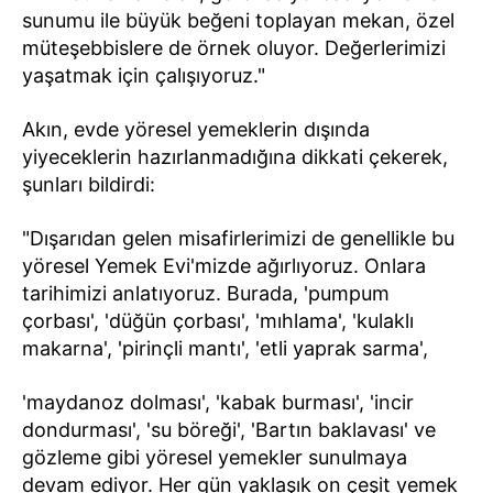
sunumu ile büyük beğeni toplayan mekan, özel
müteşebbislere de örnek oluyor. Değerlerimizi
yaşatmak için çalışıyoruz."
Akın, evde yöresel yemeklerin dışında
yiyeceklerin hazırlanmadığına dikkati çekerek,
şunları bildirdi:
"Dışarıdan gelen misafirlerimizi de genellikle bu
yöresel Yemek Evi'mizde ağırlıyoruz. Onlara
tarihimizi anlatıyoruz. Burada, 'pumpum
çorbası', 'düğün çorbası', 'mıhlama', 'kulaklı
makarna', 'pirinçli mantı', 'etli yaprak sarma',
'maydanoz dolması', 'kabak burması', 'incir
dondurması', 'su böreği', 'Bartın baklavası' ve
gözleme gibi yöresel yemekler sunulmaya
devam ediyor. Her gün yaklaşık on çeşit yemek