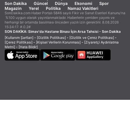
Son Dakika
Güncel
Dünya
Ekonomi
Spor
Magazin
Yerel
Politika
Namaz Vakitleri
SonDakika.com Haber Portalı 5846 sayılı Fikir ve Sanat Eserleri Kanunu'na
%100 uygun olarak yayınlanmaktadır. Haberlerin yeniden yayımı ve
herhangi bir ortamda basılması önceden yazılı izin gerektirir. 8.08.2026
15:34:17. #.0.2#
SON DAKİKA:
Simav'da Hastane Binası İçin Arsa Tahsisi - Son Dakika
[Kullanım Şartları]
-
[Gizlilik Politikası]
-
[Gizlilik ve Çerez Politikası]
-
[Çerez Politikası]
-
[Kişisel Verilerin Korunması]
-
[Ziyaretçi Aydınlatma
Metni]
-
[Hata Bildir]