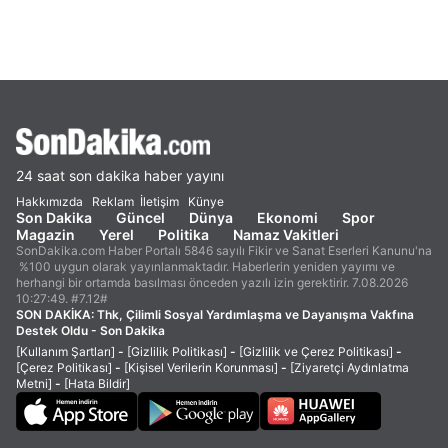
24 saat son dakika haber yayını
Hakkımızda
Reklam
İletişim
Künye
Son Dakika
Güncel
Dünya
Ekonomi
Spor
Magazin
Yerel
Politika
Namaz Vakitleri
SonDakika.com Haber Portalı 5846 sayılı Fikir ve Sanat Eserleri Kanunu'na
%100 uygun olarak yayınlanmaktadır. Haberlerin yeniden yayımı ve
herhangi bir ortamda basılması önceden yazılı izin gerektirir. 7.08.2026
10:27:49. #7.12#
SON DAKİKA:
Thk, Çilimli Sosyal Yardımlaşma ve Dayanışma Vakfına
Destek Oldu - Son Dakika
[Kullanım Şartları]
-
[Gizlilik Politikası]
-
[Gizlilik ve Çerez Politikası]
-
[Çerez Politikası]
-
[Kişisel Verilerin Korunması]
-
[Ziyaretçi Aydınlatma
Metni]
-
[Hata Bildir]