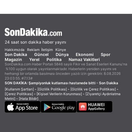
24 saat son dakika haber yayını
Hakkımızda
Reklam
İletişim
Künye
Son Dakika
Güncel
Dünya
Ekonomi
Spor
Magazin
Yerel
Politika
Namaz Vakitleri
SonDakika.com Haber Portalı 5846 sayılı Fikir ve Sanat Eserleri Kanunu'na
%100 uygun olarak yayınlanmaktadır. Haberlerin yeniden yayımı ve
herhangi bir ortamda basılması önceden yazılı izin gerektirir. 8.08.2026
23:03:55. #7.13#
SON DAKİKA:
Şampiyonluk kutlaması hastanede bitti - Son Dakika
[Kullanım Şartları]
-
[Gizlilik Politikası]
-
[Gizlilik ve Çerez Politikası]
-
[Çerez Politikası]
-
[Kişisel Verilerin Korunması]
-
[Ziyaretçi Aydınlatma
Metni]
-
[Hata Bildir]