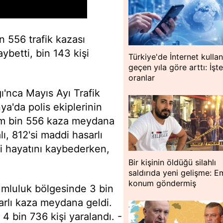
n 556 trafik kazası
ybetti, bin 143 kişi
Türkiye'de İnternet kulla
geçen yıla göre arttı: İşt
oranlar
ı'nca Mayıs Ayı Trafik
ya'da polis ekiplerinin
am bin 556 kaza meydana
ı, 812'si maddi hasarlı
şi hayatını kaybederken,
Bir kişinin öldüğü silahlı
saldırıda yeni gelişme: E
konum göndermiş
rumluluk bölgesinde 3 bin
arlı kaza meydana geldi.
4 bin 736 kişi yaralandı. -