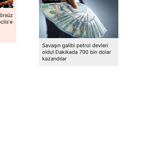
örsüz
clis'e
Savaşın galibi petrol devleri
oldu! Dakikada 700 bin dolar
kazandılar