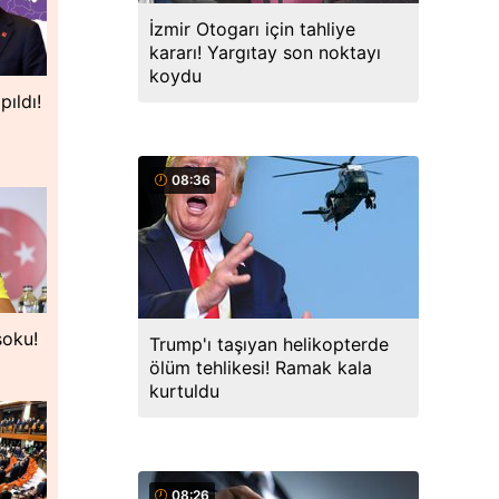
İzmir Otogarı için tahliye
kararı! Yargıtay son noktayı
koydu
pıldı!
08:36
şoku!
Trump'ı taşıyan helikopterde
ölüm tehlikesi! Ramak kala
kurtuldu
08:26