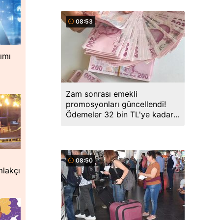
08:53
nımı
e
Zam sonrası emekli
promosyonları güncellendi!
Ödemeler 32 bin TL'ye kadar
çıkıyor
08:50
mlakçı