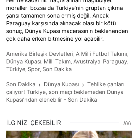
Her ne kadar ilk maçta alınan mağlubiyet
moralleri bozsa da Türkiye'nin gruptan çıkma
şansı tamamen sona ermiş değil. Ancak
Paraguay karşısında alınacak olası bir kötü
sonuç, Dünya Kupası macerasının beklenenden
çok daha erken bitmesine yol açabilir.
Amerika Birleşik Devletleri
A Milli Futbol Takımı
,
,
Dünya Kupası
Milli Takım
Avustralya
Paraguay
,
,
,
,
Türkiye
Spor
Son Dakika
,
,
Son Dakika
›
Dünya Kupası
›
Tehlike çanları
çalıyor! Türkiye, son maçı beklemeden Dünya
Kupası'ndan elenebilir - Son Dakika