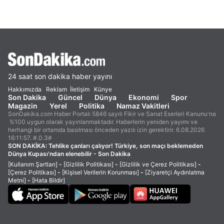
24 saat son dakika haber yayını
Hakkımızda
Reklam
İletişim
Künye
Son Dakika
Güncel
Dünya
Ekonomi
Spor
Magazin
Yerel
Politika
Namaz Vakitleri
SonDakika.com Haber Portalı 5846 sayılı Fikir ve Sanat Eserleri Kanunu'na
%100 uygun olarak yayınlanmaktadır. Haberlerin yeniden yayımı ve
herhangi bir ortamda basılması önceden yazılı izin gerektirir. 6.08.2026
16:11:57. #.0.3#
SON DAKİKA:
Tehlike çanları çalıyor! Türkiye, son maçı beklemeden
Dünya Kupası'ndan elenebilir - Son Dakika
[Kullanım Şartları]
-
[Gizlilik Politikası]
-
[Gizlilik ve Çerez Politikası]
-
[Çerez Politikası]
-
[Kişisel Verilerin Korunması]
-
[Ziyaretçi Aydınlatma
Metni]
-
[Hata Bildir]