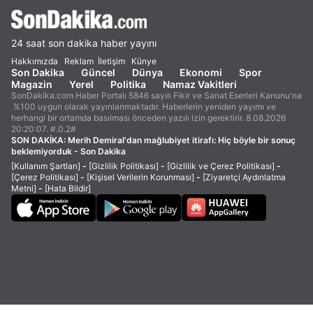
24 saat son dakika haber yayını
Hakkımızda
Reklam
İletişim
Künye
Son Dakika
Güncel
Dünya
Ekonomi
Spor
Magazin
Yerel
Politika
Namaz Vakitleri
SonDakika.com Haber Portalı 5846 sayılı Fikir ve Sanat Eserleri Kanunu'na
%100 uygun olarak yayınlanmaktadır. Haberlerin yeniden yayımı ve
herhangi bir ortamda basılması önceden yazılı izin gerektirir. 8.08.2026
20:20:07. #.0.2#
SON DAKİKA:
Merih Demiral'dan mağlubiyet itirafı: Hiç böyle bir sonuç
beklemiyorduk - Son Dakika
[Kullanım Şartları]
-
[Gizlilik Politikası]
-
[Gizlilik ve Çerez Politikası]
-
[Çerez Politikası]
-
[Kişisel Verilerin Korunması]
-
[Ziyaretçi Aydınlatma
Metni]
-
[Hata Bildir]