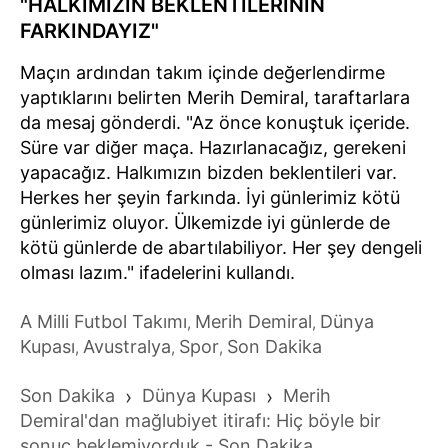
"HALKIMIZIN BEKLENTİLERİNİN
FARKINDAYIZ"
Maçın ardından takım içinde değerlendirme
yaptıklarını belirten Merih Demiral, taraftarlara
da mesaj gönderdi. "Az önce konuştuk içeride.
Süre var diğer maça. Hazırlanacağız, gerekeni
yapacağız. Halkımızın bizden beklentileri var.
Herkes her şeyin farkında. İyi günlerimiz kötü
günlerimiz oluyor. Ülkemizde iyi günlerde de
kötü günlerde de abartılabiliyor. Her şey dengeli
olması lazım." ifadelerini kullandı.
A Milli Futbol Takımı
Merih Demiral
Dünya
,
,
Kupası
Avustralya
Spor
Son Dakika
,
,
,
Son Dakika
›
Dünya Kupası
›
Merih
Demiral'dan mağlubiyet itirafı: Hiç böyle bir
sonuç beklemiyorduk - Son Dakika