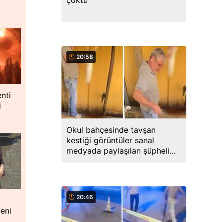
çöktü
20:58
nti
i
Okul bahçesinde tavşan
kestiği görüntüler sanal
medyada paylaşılan şüpheli
gözaltına alındı
20:46
yeni