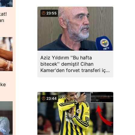
kat!
23:55
rı
Aziz Yıldırım ''Bu hafta
bitecek'' demişti! Cihan
Kamer'den forvet transferi için
açıklama
,
oke
23:44