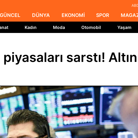
ABD
GÜNCEL
DÜNYA
EKONOMİ
SPOR
MAGAZ
anat
Kadın
Moda
Otomobil
Yaşam
iyasaları sarstı! Altın