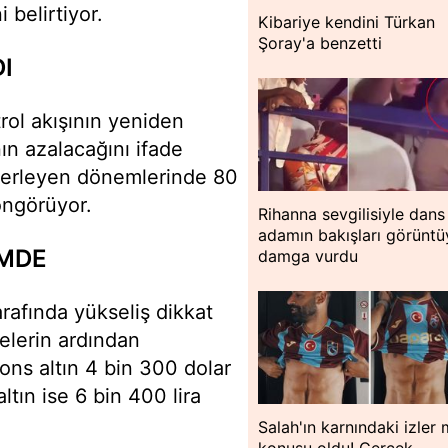
 belirtiyor.
Kibariye kendini Türkan
Şoray'a benzetti
I
rol akışının yeniden
ın azalacağını ifade
 ilerleyen dönemlerinde 80
öngörüyor.
Rihanna sevgilisiyle dans 
adamın bakışları görüntü
EMDE
damga vurdu
arafında yükseliş dikkat
melerin ardından
 ons altın 4 bin 300 dolar
ltın ise 6 bin 400 lira
Salah'ın karnındaki izler
konusu oldu! Gerçek