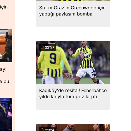
için
Sturm Graz'ın Greenwood için
yaptığı paylaşım bomba
22:57
lay:
de bu
Kadıköy'de resital! Fenerbahçe
yıldızlarıyla tura göz kırptı
22:24