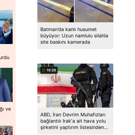
Batman’da kanlı husumet
büyüyor: Uzun namlulu silahla
site baskını kamerada
urdu
19:29
ğı ve
ABD, İran Devrim Muhafızları
bağlantılı Irak'a ait hava yolu
şirketini yaptırım listesinden
çıkardı