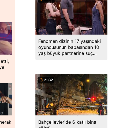
Fenomen dizinin 17 yaşındaki
oyuncusunun babasından 10
yaş büyük partnerine suç
duyurusu
etti,
ye
21:32
 merak
Bahçelievler'de 6 katlı bina