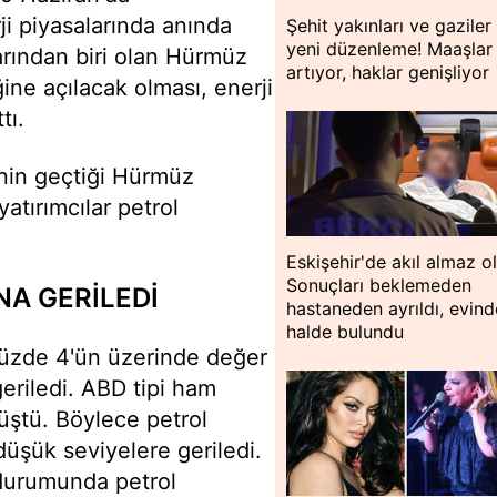
i piyasalarında anında
Şehit yakınları ve gaziler 
yeni düzenleme! Maaşlar
larından biri olan Hürmüz
artıyor, haklar genişliyor
ğine açılacak olması, enerji
tı.
inin geçtiği Hürmüz
atırımcılar petrol
Eskişehir'de akıl almaz o
Sonuçları beklemeden
NA GERİLEDİ
hastaneden ayrıldı, evin
halde bulundu
yüzde 4'ün üzerinde değer
riledi. ABD tipi ham
düştü. Böylece petrol
düşük seviyelere geriledi.
 durumunda petrol