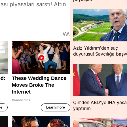
ı piyasaları sarstı! Altın
Aziz Yıldırım'dan suç
duyurusu! Savcılığa başv
Çin'den ABD'ye İHA yasa
yaptırım