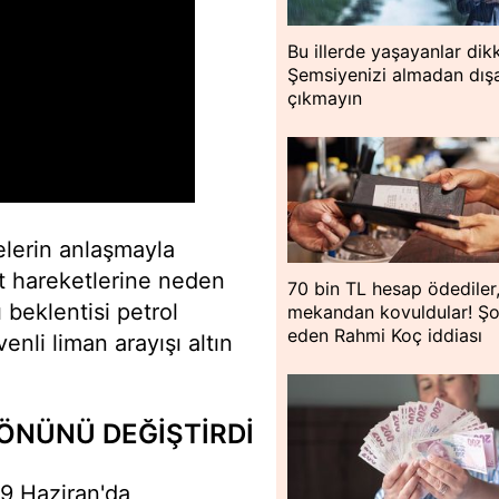
Bu illerde yaşayanlar dik
Şemsiyenizi almadan dışa
çıkmayın
lerin anlaşmayla
at hareketlerine neden
70 bin TL hesap ödediler
 beklentisi petrol
mekandan kovuldular! Ş
eden Rahmi Koç iddiası
venli liman arayışı altın
ÖNÜNÜ DEĞİŞTİRDİ
19 Haziran'da