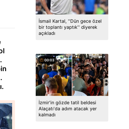
İsmail Kartal, ''Dün gece özel
bir toplantı yaptık'' diyerek
açıkladı
e
ol
.
00:03
bin
.
ı.
İzmir'in gözde tatil beldesi
Alaçatı'da adım atacak yer
kalmadı