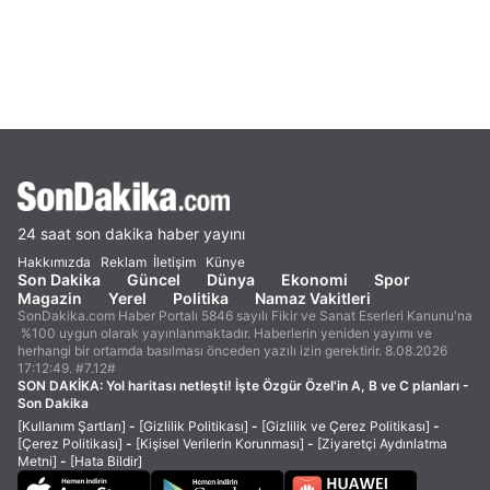
24 saat son dakika haber yayını
Hakkımızda
Reklam
İletişim
Künye
Son Dakika
Güncel
Dünya
Ekonomi
Spor
Magazin
Yerel
Politika
Namaz Vakitleri
SonDakika.com Haber Portalı 5846 sayılı Fikir ve Sanat Eserleri Kanunu'na
%100 uygun olarak yayınlanmaktadır. Haberlerin yeniden yayımı ve
herhangi bir ortamda basılması önceden yazılı izin gerektirir. 8.08.2026
17:12:49. #7.12#
SON DAKİKA:
Yol haritası netleşti! İşte Özgür Özel'in A, B ve C planları -
Son Dakika
[Kullanım Şartları]
-
[Gizlilik Politikası]
-
[Gizlilik ve Çerez Politikası]
-
[Çerez Politikası]
-
[Kişisel Verilerin Korunması]
-
[Ziyaretçi Aydınlatma
Metni]
-
[Hata Bildir]