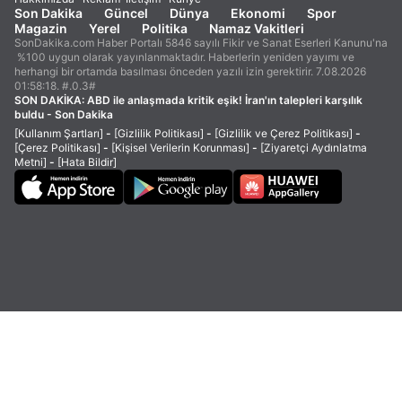
Son Dakika
Güncel
Dünya
Ekonomi
Spor
Magazin
Yerel
Politika
Namaz Vakitleri
SonDakika.com Haber Portalı 5846 sayılı Fikir ve Sanat Eserleri Kanunu'na
%100 uygun olarak yayınlanmaktadır. Haberlerin yeniden yayımı ve
herhangi bir ortamda basılması önceden yazılı izin gerektirir. 7.08.2026
01:58:18. #.0.3#
SON DAKİKA:
ABD ile anlaşmada kritik eşik! İran'ın talepleri karşılık
buldu - Son Dakika
[Kullanım Şartları]
-
[Gizlilik Politikası]
-
[Gizlilik ve Çerez Politikası]
-
[Çerez Politikası]
-
[Kişisel Verilerin Korunması]
-
[Ziyaretçi Aydınlatma
Metni]
-
[Hata Bildir]