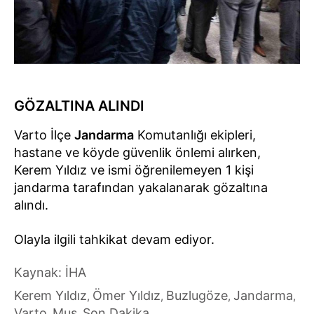
GÖZALTINA ALINDI
Varto İlçe
Jandarma
Komutanlığı ekipleri,
hastane ve köyde güvenlik önlemi alırken,
Kerem Yıldız ve ismi öğrenilemeyen 1 kişi
jandarma tarafından yakalanarak gözaltına
alındı.
Olayla ilgili tahkikat devam ediyor.
Kaynak: İHA
Kerem Yıldız
Ömer Yıldız
Buzlugöze
Jandarma
,
,
,
,
Varto
Muş
Son Dakika
,
,