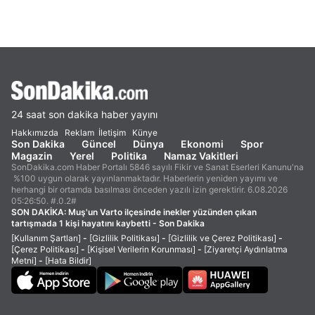
24 saat son dakika haber yayını
Hakkımızda
Reklam
İletişim
Künye
Son Dakika
Güncel
Dünya
Ekonomi
Spor
Magazin
Yerel
Politika
Namaz Vakitleri
SonDakika.com Haber Portalı 5846 sayılı Fikir ve Sanat Eserleri Kanunu'na
%100 uygun olarak yayınlanmaktadır. Haberlerin yeniden yayımı ve
herhangi bir ortamda basılması önceden yazılı izin gerektirir. 6.08.2026
05:26:50. #.0.2#
SON DAKİKA:
Muş'un Varto ilçesinde inekler yüzünden çıkan
tartışmada 1 kişi hayatını kaybetti - Son Dakika
[Kullanım Şartları]
-
[Gizlilik Politikası]
-
[Gizlilik ve Çerez Politikası]
-
[Çerez Politikası]
-
[Kişisel Verilerin Korunması]
-
[Ziyaretçi Aydınlatma
Metni]
-
[Hata Bildir]