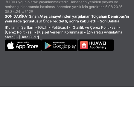
%100 uygun olarak yayınlanmaktadır. Haberlerin yeniden yayımı ve
herhangi bir ortamda basılması önceden yazılı izin gerektirir. 6.08.2026
05:34:24. #7.12#
SON DAKİKA:
Sinan Ateş cinayetinden yargılanan Tolgahan Demirbaş'ın
yeni ifade görüntüsü! Önce reddetti, sonra kabul etti - Son Dakika
[Kullanım Şartları]
-
[Gizlilik Politikası]
-
[Gizlilik ve Çerez Politikası]
-
[Çerez Politikası]
-
[Kişisel Verilerin Korunması]
-
[Ziyaretçi Aydınlatma
Metni]
-
[Hata Bildir]