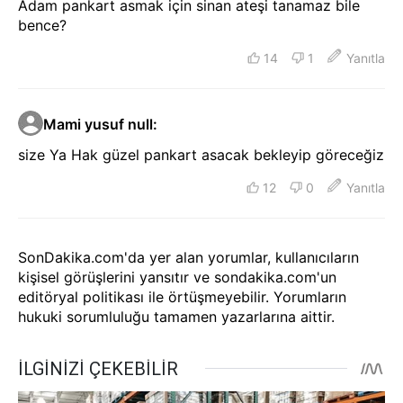
Adam pankart asmak için sinan ateşi tanamaz bile
bence?
14
1
Yanıtla
Mami yusuf null
:
size Ya Hak güzel pankart asacak bekleyip göreceğiz
12
0
Yanıtla
SonDakika.com'da yer alan yorumlar, kullanıcıların
kişisel görüşlerini yansıtır ve sondakika.com'un
editöryal politikası ile örtüşmeyebilir. Yorumların
hukuki sorumluluğu tamamen yazarlarına aittir.