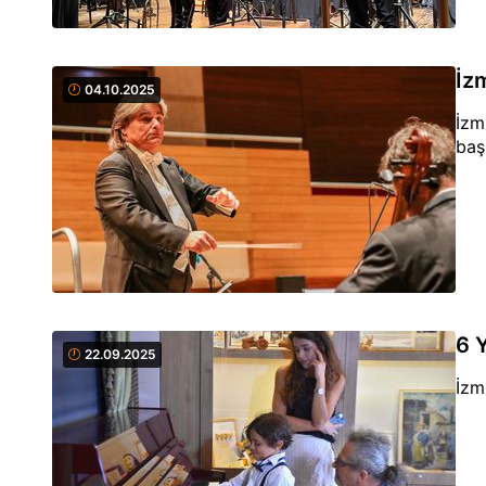
İzm
04.10.2025
İzm
baş
6 
22.09.2025
İzm