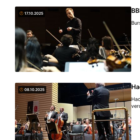
BB
17.10.2025
Bur
Ha
08.10.2025
Hac
verd