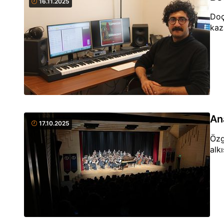
16.11.2025
Doç
kaz
An
17.10.2025
Özg
alkı