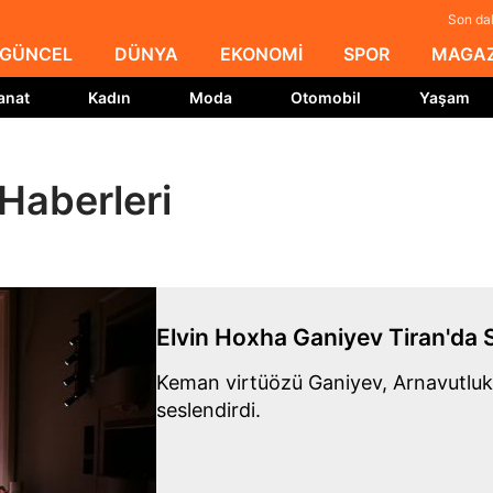
Son da
GÜNCEL
DÜNYA
EKONOMİ
SPOR
MAGAZ
anat
Kadın
Moda
Otomobil
Yaşam
Haberleri
Elvin Hoxha Ganiyev Tiran'da 
Keman virtüözü Ganiyev, Arnavutluk'
seslendirdi.