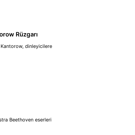
torow Rüzgarı
Kantorow, dinleyicilere
estra Beethoven eserleri