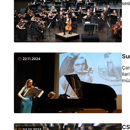
ses
Su
22.11.2024
Çan
Ila
müz
CS
04.10.2024