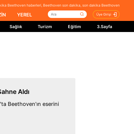
kika Beethoven haberleri, Beethoven son dakika, son dakika Beethoven
İN
YEREL
Üye Girişi
Sağlık
Turizm
Eğitim
3.Sayfa
Sahne Aldı
ta Beethoven'ın eserini