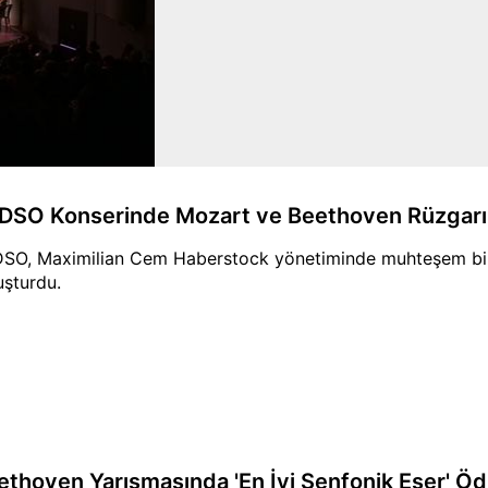
DSO Konserinde Mozart ve Beethoven Rüzgarı
SO, Maximilian Cem Haberstock yönetiminde muhteşem bir 
uşturdu.
ethoven Yarışmasında 'En İyi Senfonik Eser' Öd