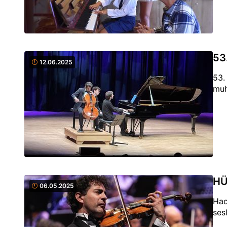
53
12.06.2025
53.
muh
HÜ
06.05.2025
Hac
ses