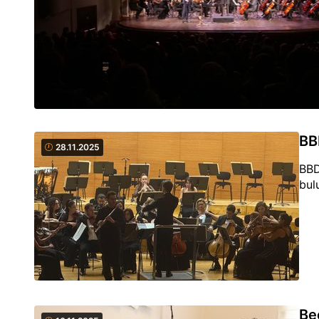
BB
28.11.2025
BBD
bul
Be