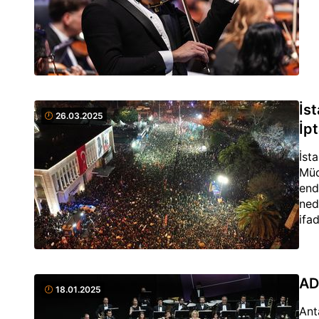
İs
26.03.2025
İp
İst
Müd
end
ned
ifad
AD
18.01.2025
Ant