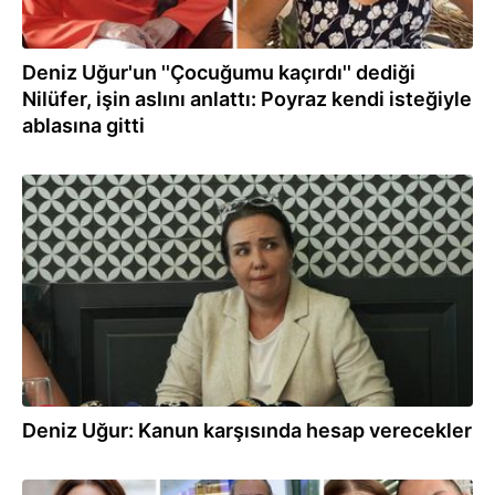
Deniz Uğur'un ''Çocuğumu kaçırdı'' dediği
Nilüfer, işin aslını anlattı: Poyraz kendi isteğiyle
ablasına gitti
21.08.2024
Deniz Uğur: Kanun karşısında hesap verecekler