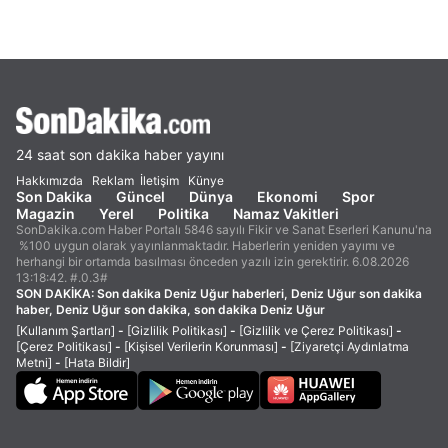
24 saat son dakika haber yayını
Hakkımızda
Reklam
İletişim
Künye
Son Dakika
Güncel
Dünya
Ekonomi
Spor
Magazin
Yerel
Politika
Namaz Vakitleri
SonDakika.com Haber Portalı 5846 sayılı Fikir ve Sanat Eserleri Kanunu'na
%100 uygun olarak yayınlanmaktadır. Haberlerin yeniden yayımı ve
herhangi bir ortamda basılması önceden yazılı izin gerektirir. 6.08.2026
13:18:42. #.0.3#
SON DAKİKA:
Son dakika Deniz Uğur haberleri, Deniz Uğur son dakika
haber, Deniz Uğur son dakika, son dakika Deniz Uğur
[Kullanım Şartları]
-
[Gizlilik Politikası]
-
[Gizlilik ve Çerez Politikası]
-
[Çerez Politikası]
-
[Kişisel Verilerin Korunması]
-
[Ziyaretçi Aydınlatma
Metni]
-
[Hata Bildir]