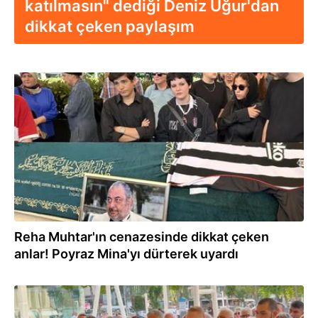
katılmasın" dediği Deniz Uğur'dan
dikkat çeken paylaşım
05.06.2026
Reha Muhtar'ın cenazesinde dikkat çeken
anlar! Poyraz Mina'yı dürterek uyardı
04.06.2026