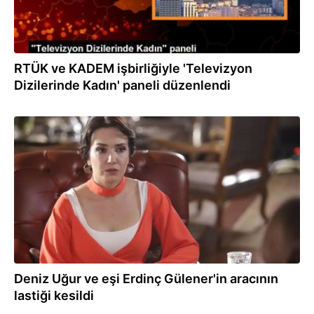
RTÜK ve KADEM işbirliğiyle 'Televizyon
Dizilerinde Kadın' paneli düzenlendi
14.11.2023
Deniz Uğur ve eşi Erdinç Gülener'in aracının
lastiği kesildi