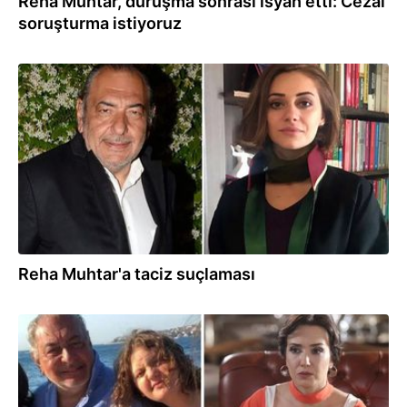
Reha Muhtar, duruşma sonrası isyan etti: Cezai
soruşturma istiyoruz
21.06.2023
Reha Muhtar'a taciz suçlaması
21.06.2023