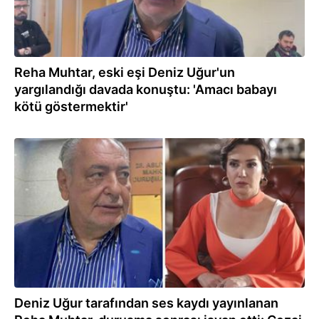
Reha Muhtar, eski eşi Deniz Uğur'un
yargılandığı davada konuştu: 'Amacı babayı
kötü göstermektir'
05.10.2023
Deniz Uğur tarafından ses kaydı yayınlanan