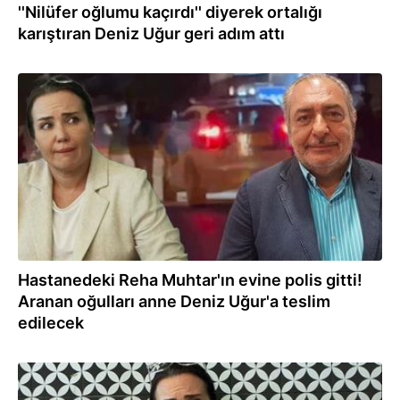
''Nilüfer oğlumu kaçırdı'' diyerek ortalığı
karıştıran Deniz Uğur geri adım attı
22.08.2024
Hastanedeki Reha Muhtar'ın evine polis gitti!
Aranan oğulları anne Deniz Uğur'a teslim
edilecek
21.08.2024