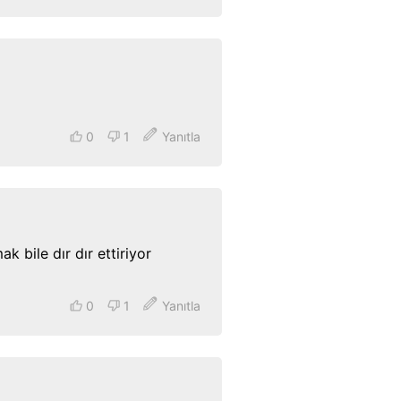
0
1
Yanıtla
k bile dır dır ettiriyor
0
1
Yanıtla