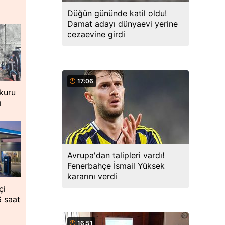
Düğün gününde katil oldu!
Damat adayı dünyaevi yerine
cezaevine girdi
17:06
 kuru
ı
Avrupa'dan talipleri vardı!
Fenerbahçe İsmail Yüksek
kararını verdi
çi
6 saat
16:51