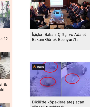
İçişleri Bakanı Çiftçi ve Adalet
da 12
Bakanı Gürlek Esenyurt'ta
16:19
ktrik
aki
Dikili'de köpeklere ateş açan