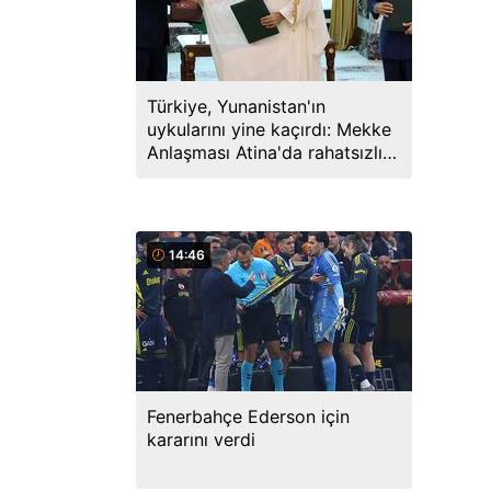
Türkiye, Yunanistan'ın
uykularını yine kaçırdı: Mekke
Anlaşması Atina'da rahatsızlık
yarattı
14:46
Fenerbahçe Ederson için
kararını verdi