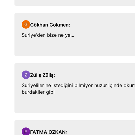
Gökhan Gökmen
:
Suriye'den bize ne ya...
Züliş Züliş
:
Suriyeliler ne istediğini bilmiyor huzur içinde okuma
burdakiler gibi
FATMA OZKAN
: