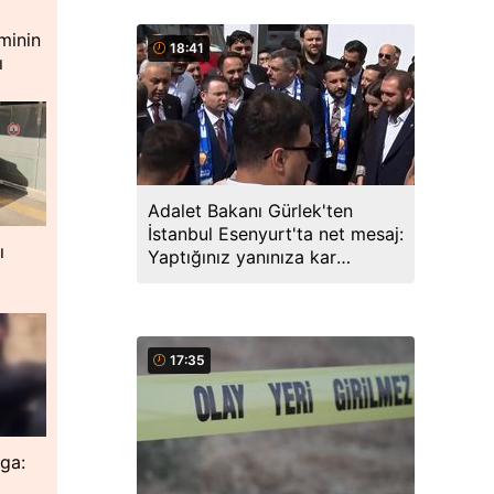
minin
18:41
ı
Adalet Bakanı Gürlek'ten
İstanbul Esenyurt'ta net mesaj:
ı
Yaptığınız yanınıza kar
kalmayacak, peşinizdeyiz
17:35
ga: