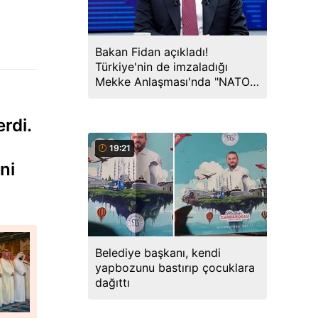
Bakan Fidan açıkladı!
Türkiye'nin de imzaladığı
Mekke Anlaşması'nda "NATO"
detayı
rdi.
19:21
ni
Belediye başkanı, kendi
yapbozunu bastırıp çocuklara
dağıttı