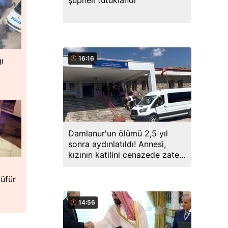
şüpheli tutuklandı
16:16
ı
Damlanur'un ölümü 2,5 yıl
sonra aydınlatıldı! Annesi,
kızının katilini cenazede zaten
söylemiş
küfür
14:56