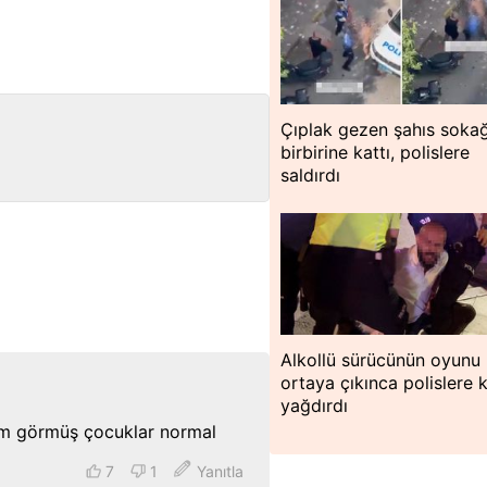
Çıplak gezen şahıs sokağ
birbirine kattı, polislere
saldırdı
Alkollü sürücünün oyunu
ortaya çıkınca polislere 
yağdırdı
im görmüş çocuklar normal
7
1
Yanıtla