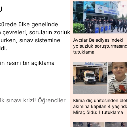
U
 sürede ülke genelinde
 çevreleri, soruların zorluk
nurken, sınav sistemine
Avcılar Belediyesi'ndeki
yolsuzluk soruşturmasın
di.
tutuklama
kin resmi bir açıklama
 sınavı krizi! Öğrenciler
Klima dış ünitesinden ele
akımına kapılan 4 yaşınd
Miraç öldü: 1 tutuklama