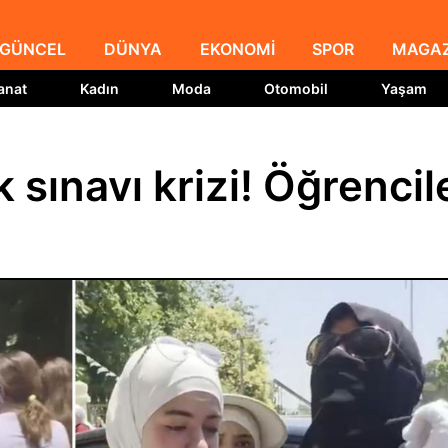
GÜNCEL
DÜNYA
EKONOMİ
SPOR
MAGAZ
anat
Kadın
Moda
Otomobil
Yaşam
sınavı krizi! Öğrencil