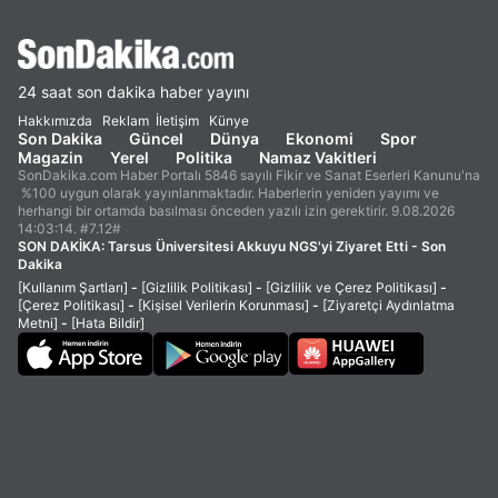
24 saat son dakika haber yayını
Hakkımızda
Reklam
İletişim
Künye
Son Dakika
Güncel
Dünya
Ekonomi
Spor
Magazin
Yerel
Politika
Namaz Vakitleri
SonDakika.com Haber Portalı 5846 sayılı Fikir ve Sanat Eserleri Kanunu'na
%100 uygun olarak yayınlanmaktadır. Haberlerin yeniden yayımı ve
herhangi bir ortamda basılması önceden yazılı izin gerektirir. 9.08.2026
14:03:14. #7.12#
SON DAKİKA:
Tarsus Üniversitesi Akkuyu NGS'yi Ziyaret Etti - Son
Dakika
[Kullanım Şartları]
-
[Gizlilik Politikası]
-
[Gizlilik ve Çerez Politikası]
-
[Çerez Politikası]
-
[Kişisel Verilerin Korunması]
-
[Ziyaretçi Aydınlatma
Metni]
-
[Hata Bildir]