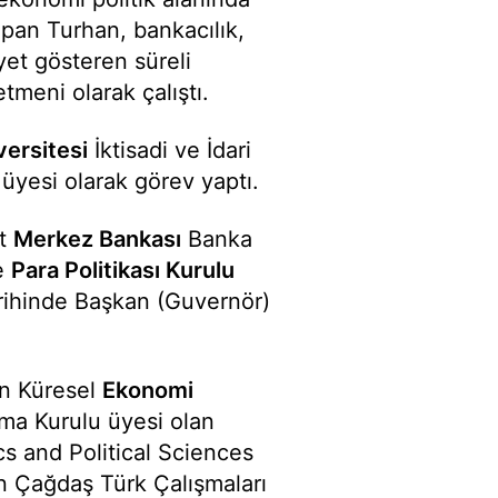
apan Turhan, bankacılık,
iyet gösteren süreli
tmeni olarak çalıştı.
ersitesi
İktisadi ve İdari
 üyesi olarak görev yaptı.
et
Merkez Bankası
Banka
de
Para Politikası Kurulu
rihinde Başkan (Guvernör)
en Küresel
Ekonomi
a Kurulu üyesi olan
s and Political Sciences
n Çağdaş Türk Çalışmaları