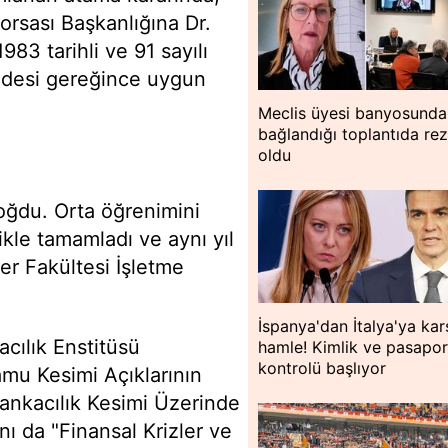
orsası Başkanlığına Dr.
83 tarihli ve 91 sayılı
desi gereğince uygun
Meclis üyesi banyosunda
bağlandığı toplantıda rez
oldu
doğdu. Orta öğrenimini
likle tamamladı ve aynı yıl
ler Fakültesi İşletme
İspanya'dan İtalya'ya kar
acılık Enstitüsü
hamle! Kimlik ve pasapor
kontrolü başlıyor
amu Kesimi Açıklarının
ankacılık Kesimi Üzerinde
ını da "Finansal Krizler ve