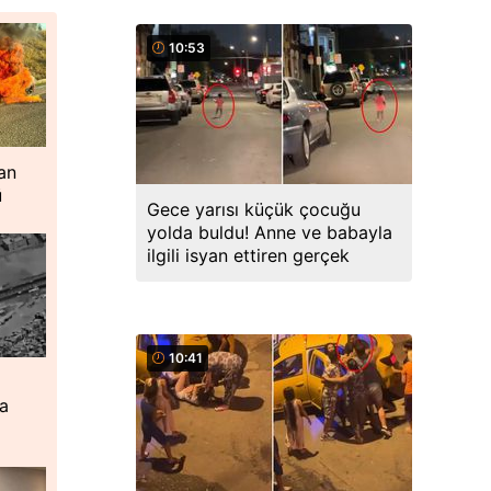
10:53
an
ü
Gece yarısı küçük çocuğu
yolda buldu! Anne ve babayla
ilgili isyan ettiren gerçek
10:41
ta