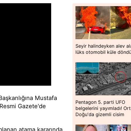
Seyir halindeyken alev al
lüks otomobil küle dönd
Başkanlığına Mustafa
Pentagon 5. parti UFO
, Resmi Gazete'de
belgelerini yayımladı! Or
Doğu'da gizemli cisim
lanan atama kararında,