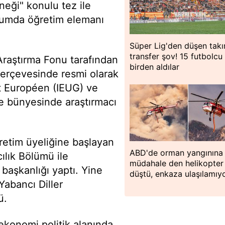
neği" konulu tez ile
umda öğretim elemanı
Süper Lig'den düşen tak
transfer şov! 15 futbolcu
Araştırma Fonu tarafından
birden aldılar
çerçevesinde resmi olarak
ut Européen (IEUG) ve
e bünyesinde araştırmacı
retim üyeliğine başlayan
ABD'de orman yangınına
ılık Bölümü ile
müdahale den helikopter
 başkanlığı yaptı. Yine
düştü, enkaza ulaşılamıy
abancı Diller
ü.
ekonomi politik alanında