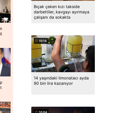
Bıçak çeken kızı takside
darbettiler, kavgayı ayırmaya
çalışanı da sokakta
n
il
10:14
14 yaşındaki limonatacı ayda
şı
90 bin lira kazanıyor
t
10:04