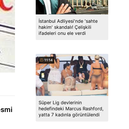
İstanbul Adliyesi'nde 'sahte
hakim' skandalı! Çelişkili
ifadeleri onu ele verdi
11:14
Süper Lig devlerinin
esmi
hedefindeki Marcus Rashford,
yatta 7 kadınla görüntülendi