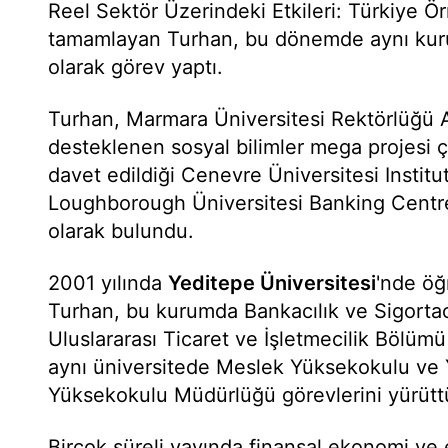
Reel Sektör Üzerindeki Etkileri: Türkiye Ör
tamamlayan Turhan, bu dönemde aynı kur
olarak görev yaptı.
Turhan, Marmara Üniversitesi Rektörlüğü 
desteklenen sosyal bilimler mega projesi 
davet edildiği Cenevre Üniversitesi Instit
Loughborough Üniversitesi Banking Centr
olarak bulundu.
2001 yılında
Yeditepe Üniversitesi
'nde öğ
Turhan, bu kurumda Bankacılık ve Sigortac
Uluslararası Ticaret ve İşletmecilik Bölümü
aynı üniversitede Meslek Yüksekokulu ve Y
Yüksekokulu Müdürlüğü görevlerini yürütt
Birçok süreli yayında finansal ekonomi ve 