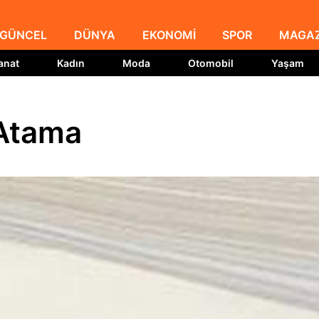
GÜNCEL
DÜNYA
EKONOMİ
SPOR
MAGAZ
anat
Kadın
Moda
Otomobil
Yaşam
 Atama