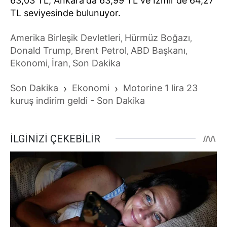
63,03 TL, Ankara'da 63,99 TL ve İzmir'de 64,27
TL seviyesinde bulunuyor.
Amerika Birleşik Devletleri
Hürmüz Boğazı
,
,
Donald Trump
Brent Petrol
ABD Başkanı
,
,
,
Ekonomi
İran
Son Dakika
,
,
Son Dakika
›
Ekonomi
›
Motorine 1 lira 23
kuruş indirim geldi - Son Dakika