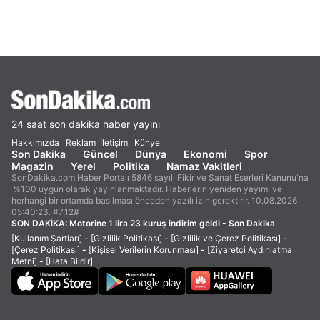
24 saat son dakika haber yayını
Hakkımızda
Reklam
İletişim
Künye
Son Dakika
Güncel
Dünya
Ekonomi
Spor
Magazin
Yerel
Politika
Namaz Vakitleri
SonDakika.com Haber Portalı 5846 sayılı Fikir ve Sanat Eserleri Kanunu'na
%100 uygun olarak yayınlanmaktadır. Haberlerin yeniden yayımı ve
herhangi bir ortamda basılması önceden yazılı izin gerektirir. 10.08.2026
05:40:23. #7.12#
SON DAKİKA:
Motorine 1 lira 23 kuruş indirim geldi - Son Dakika
[Kullanım Şartları]
-
[Gizlilik Politikası]
-
[Gizlilik ve Çerez Politikası]
-
[Çerez Politikası]
-
[Kişisel Verilerin Korunması]
-
[Ziyaretçi Aydınlatma
Metni]
-
[Hata Bildir]