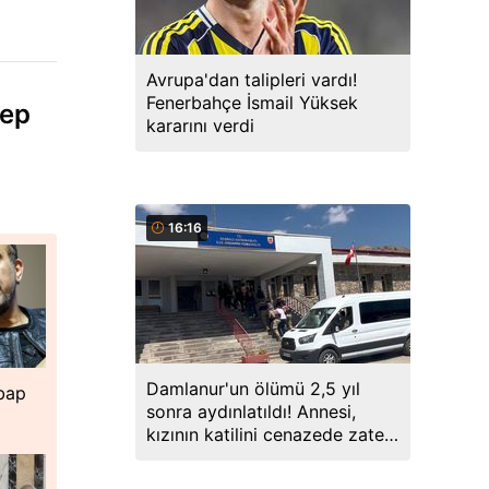
Avrupa'dan talipleri vardı!
Fenerbahçe İsmail Yüksek
cep
kararını verdi
16:16
Damlanur'un ölümü 2,5 yıl
hbap
sonra aydınlatıldı! Annesi,
kızının katilini cenazede zaten
söylemiş