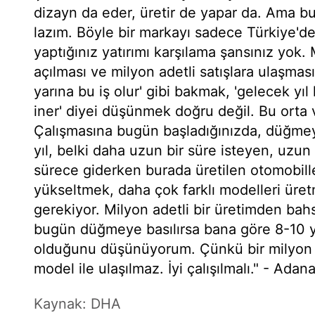
dizayn da eder, üretir de yapar da. Ama b
lazım. Böyle bir markayı sadece Türkiye'de
yaptığınız yatırımı karşılama şansınız yok
açılması ve milyon adetli satışlara ulaşma
yarına bu iş olur' gibi bakmak, 'gelecek y
iner' diyei düşünmek doğru değil. Bu orta v
Çalışmasına bugün başladığınızda, düğmeye
yıl, belki daha uzun bir süre isteyen, uzun 
sürece giderken burada üretilen otomobiller
yükseltmek, daha çok farklı modelleri üre
gerekiyor. Milyon adetli bir üretimden bahs
bugün düğmeye basılırsa bana göre 8-10 y
olduğunu düşünüyorum. Çünkü bir milyon a
model ile ulaşılmaz. İyi çalışılmalı." - Adan
Kaynak: DHA