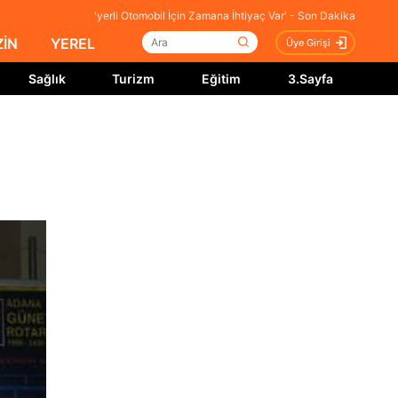
'yerli Otomobil İçin Zamana İhtiyaç Var' - Son Dakika
İN
YEREL
Üye Girişi
Sağlık
Turizm
Eğitim
3.Sayfa