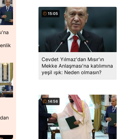
15:05
ı'na
enlik
Cevdet Yılmaz'dan Mısır'ın
Mekke Anlaşması'na katılımına
yeşil ışık: Neden olmasın?
14:56
'dan