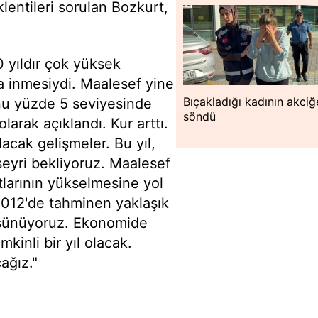
lentileri sorulan Bozkurt,
 yıldır çok yüksek
a inmesiydi. Maalesef yine
Bıçakladığı kadının akciğ
nu yüzde 5 seviyesinde
söndü
arak açıklandı. Kur arttı.
acak gelişmeler. Bu yıl,
seyri bekliyoruz. Maalesef
atlarının yükselmesine yol
2012'de tahminen yaklaşık
düşünüyoruz. Ekonomide
inli bir yıl olacak.
ağız."