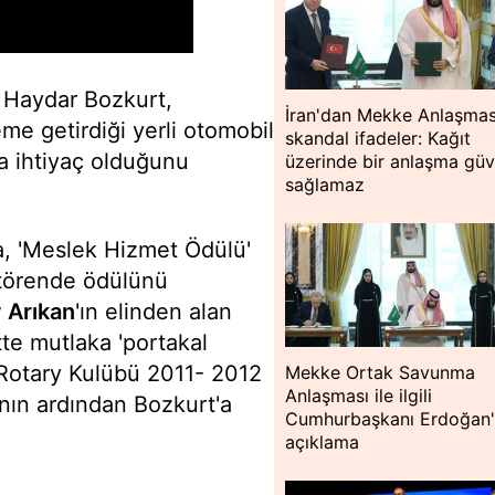
 Haydar Bozkurt,
İran'dan Mekke Anlaşmas
me getirdiği yerli otomobil
skandal ifadeler: Kağıt
a ihtiyaç olduğunu
üzerinde bir anlaşma güv
sağlamaz
a, 'Meslek Hizmet Ödülü'
 törende ödülünü
y Arıkan
'ın elinden alan
te mutlaka 'portakal
y Rotary Kulübü 2011- 2012
Mekke Ortak Savunma
Anlaşması ile ilgili
ın ardından Bozkurt'a
Cumhurbaşkanı Erdoğan
açıklama