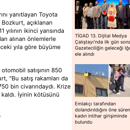
ını yanıtlayan Toyota
 Bozkurt, açıklanan
 yılının ikinci yarısında
TİGAD 13. Dijital Medya
dan alınan önlemlerle
Çalıştayı'nda ilk gün sona
nceki yıla göre büyüme
Gazeteciliğin geleceği Iğ
ele alındı
n otomobil satışının 850
rt, "Bu satış rakamları da
750 bin civarındaydı. Krize
kaldı. İyinin kötüsünü
Emlakçı tarafından
dolandırıldığını öne süre
kadın intihar girişiminde
'
bulundu