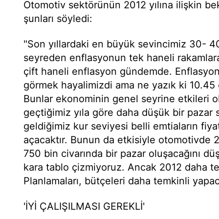
Otomotiv sektörünün 2012 yılına ilişkin bek
şunları söyledi:
"Son yıllardaki en büyük sevincimiz 30- 40
seyreden enflasyonun tek haneli rakamlar
çift haneli enflasyon gündemde. Enflasyo
görmek hayalimizdi ama ne yazık ki 10.45 ol
Bunlar ekonominin genel seyrine etkileri ol
geçtiğimiz yıla göre daha düşük bir pazar 
geldiğimiz kur seviyesi belli emtiaların fiy
açacaktır. Bunun da etkisiyle otomotivde 
750 bin civarında bir pazar oluşacağını 
kara tablo çizmiyoruz. Ancak 2012 daha temk
Planlamaları, bütçeleri daha temkinli yapac
'İYİ ÇALIŞILMASI GEREKLİ'