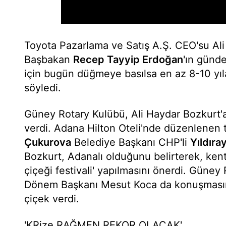
Toyota Pazarlama ve Satış A.Ş. CEO'su Ali
Başbakan
Recep Tayyip Erdoğan
'ın günde
için bugün düğmeye basılsa en az 8-10 yıl
söyledi.
Güney Rotary Kulübü, Ali Haydar Bozkurt'
verdi. Adana Hilton Oteli'nde düzenlenen
Çukurova
Belediye Başkanı CHP'li
Yıldıra
Bozkurt, Adanalı olduğunu belirterek, kent
çiçeği festivali' yapılmasını önerdi. Güne
Dönem Başkanı Mesut Koca da konuşmasın
çiçek verdi.
'KRize RAĞMEN REKOR OLACAK'