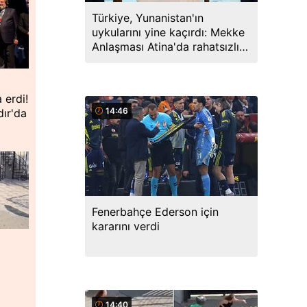
Türkiye, Yunanistan'ın
uykularını yine kaçırdı: Mekke
Anlaşması Atina'da rahatsızlık
yarattı
 erdi!
14:46
dır'da
Fenerbahçe Ederson için
kararını verdi
n
14:40