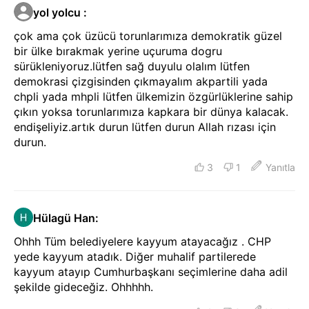
yol yolcu
:
çok ama çok üzücü torunlarımıza demokratik güzel
bir ülke bırakmak yerine uçuruma dogru
sürükleniyoruz.lütfen sağ duyulu olalım lütfen
demokrasi çizgisinden çıkmayalım akpartili yada
chpli yada mhpli lütfen ülkemizin özgürlüklerine sahip
çıkın yoksa torunlarımıza kapkara bir dünya kalacak.
endişeliyiz.artık durun lütfen durun Allah rızası için
durun.
3
1
Yanıtla
Hülagü Han
:
Ohhh Tüm belediyelere kayyum atayacağız . CHP
yede kayyum atadık. Diğer muhalif partilerede
kayyum atayıp Cumhurbaşkanı seçimlerine daha adil
şekilde gideceğiz. Ohhhhh.