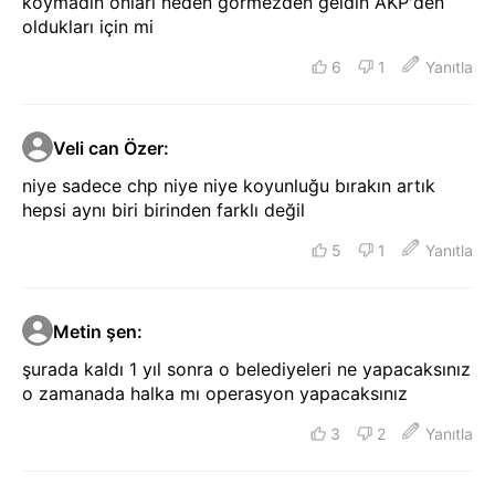
koymadın onları neden görmezden geldin AKP'den
oldukları için mi
6
1
Yanıtla
Veli can Özer
:
niye sadece chp niye niye koyunluğu bırakın artık
hepsi aynı biri birinden farklı değil
5
1
Yanıtla
Metin şen
:
şurada kaldı 1 yıl sonra o belediyeleri ne yapacaksınız
o zamanada halka mı operasyon yapacaksınız
3
2
Yanıtla