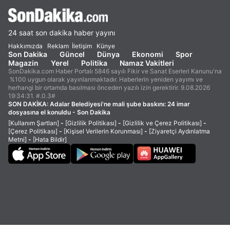
24 saat son dakika haber yayını
Hakkımızda
Reklam
İletişim
Künye
Son Dakika
Güncel
Dünya
Ekonomi
Spor
Magazin
Yerel
Politika
Namaz Vakitleri
SonDakika.com Haber Portalı 5846 sayılı Fikir ve Sanat Eserleri Kanunu'na
%100 uygun olarak yayınlanmaktadır. Haberlerin yeniden yayımı ve
herhangi bir ortamda basılması önceden yazılı izin gerektirir. 9.08.2026
19:34:31. #.0.3#
SON DAKİKA:
Adalar Belediyesi'ne mali şube baskını: 24 imar
dosyasına el konuldu - Son Dakika
[Kullanım Şartları]
-
[Gizlilik Politikası]
-
[Gizlilik ve Çerez Politikası]
-
[Çerez Politikası]
-
[Kişisel Verilerin Korunması]
-
[Ziyaretçi Aydınlatma
Metni]
-
[Hata Bildir]