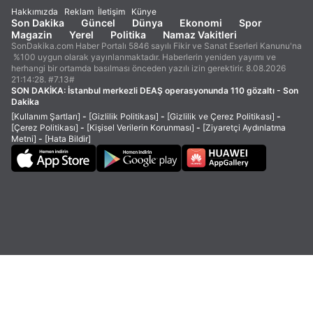
Hakkımızda
Reklam
İletişim
Künye
Son Dakika
Güncel
Dünya
Ekonomi
Spor
Magazin
Yerel
Politika
Namaz Vakitleri
SonDakika.com Haber Portalı 5846 sayılı Fikir ve Sanat Eserleri Kanunu'na
%100 uygun olarak yayınlanmaktadır. Haberlerin yeniden yayımı ve
herhangi bir ortamda basılması önceden yazılı izin gerektirir. 8.08.2026
21:14:28. #7.13#
SON DAKİKA:
İstanbul merkezli DEAŞ operasyonunda 110 gözaltı - Son
Dakika
[Kullanım Şartları]
-
[Gizlilik Politikası]
-
[Gizlilik ve Çerez Politikası]
-
[Çerez Politikası]
-
[Kişisel Verilerin Korunması]
-
[Ziyaretçi Aydınlatma
Metni]
-
[Hata Bildir]